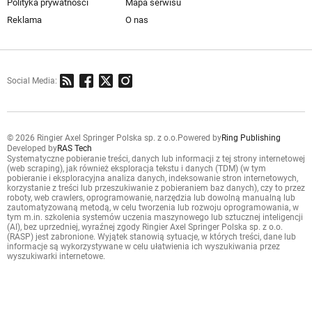
Polityka prywatności
Mapa serwisu
Reklama
O nas
Social Media:
© 2026 Ringier Axel Springer Polska sp. z o.o.
Powered by
Ring Publishing
Developed by
RAS Tech
Systematyczne pobieranie treści, danych lub informacji z tej strony internetowej
(web scraping), jak również eksploracja tekstu i danych (TDM) (w tym
pobieranie i eksploracyjna analiza danych, indeksowanie stron internetowych,
korzystanie z treści lub przeszukiwanie z pobieraniem baz danych), czy to przez
roboty, web crawlers, oprogramowanie, narzędzia lub dowolną manualną lub
zautomatyzowaną metodą, w celu tworzenia lub rozwoju oprogramowania, w
tym m.in. szkolenia systemów uczenia maszynowego lub sztucznej inteligencji
(AI), bez uprzedniej, wyraźnej zgody Ringier Axel Springer Polska sp. z o.o.
(RASP) jest zabronione. Wyjątek stanowią sytuacje, w których treści, dane lub
informacje są wykorzystywane w celu ułatwienia ich wyszukiwania przez
wyszukiwarki internetowe.