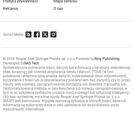
Polityka prywatności
Mapa serwisu
Reklama
O nas
Social Media:
© 2026 Ringier Axel Springer Polska sp. z o.o.
Powered by
Ring Publishing
Developed by
RAS Tech
Systematyczne pobieranie treści, danych lub informacji z tej strony internetowej
(web scraping), jak również eksploracja tekstu i danych (TDM) (w tym
pobieranie i eksploracyjna analiza danych, indeksowanie stron internetowych,
korzystanie z treści lub przeszukiwanie z pobieraniem baz danych), czy to przez
roboty, web crawlers, oprogramowanie, narzędzia lub dowolną manualną lub
zautomatyzowaną metodą, w celu tworzenia lub rozwoju oprogramowania, w
tym m.in. szkolenia systemów uczenia maszynowego lub sztucznej inteligencji
(AI), bez uprzedniej, wyraźnej zgody Ringier Axel Springer Polska sp. z o.o.
(RASP) jest zabronione. Wyjątek stanowią sytuacje, w których treści, dane lub
informacje są wykorzystywane w celu ułatwienia ich wyszukiwania przez
wyszukiwarki internetowe.