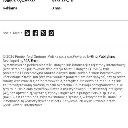
Polityka prywatności
Mapa serwisu
Reklama
O nas
Social Media:
© 2026 Ringier Axel Springer Polska sp. z o.o.
Powered by
Ring Publishing
Developed by
RAS Tech
Systematyczne pobieranie treści, danych lub informacji z tej strony internetowej
(web scraping), jak również eksploracja tekstu i danych (TDM) (w tym
pobieranie i eksploracyjna analiza danych, indeksowanie stron internetowych,
korzystanie z treści lub przeszukiwanie z pobieraniem baz danych), czy to przez
roboty, web crawlers, oprogramowanie, narzędzia lub dowolną manualną lub
zautomatyzowaną metodą, w celu tworzenia lub rozwoju oprogramowania, w
tym m.in. szkolenia systemów uczenia maszynowego lub sztucznej inteligencji
(AI), bez uprzedniej, wyraźnej zgody Ringier Axel Springer Polska sp. z o.o.
(RASP) jest zabronione. Wyjątek stanowią sytuacje, w których treści, dane lub
informacje są wykorzystywane w celu ułatwienia ich wyszukiwania przez
wyszukiwarki internetowe.