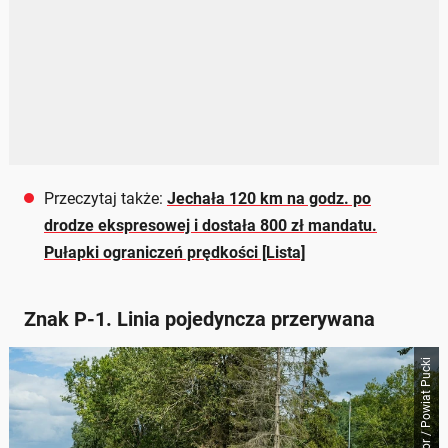
Przeczytaj także:
Jechała 120 km na godz. po
drodze ekspresowej i dostała 800 zł mandatu.
Pułapki ograniczeń prędkości [Lista]
Znak P-1. Linia pojedyncza przerywana
Konrad Kędzior / Powiat Pucki