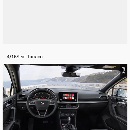
4
/
15
Seat Tarraco
Seat