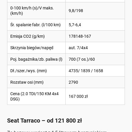
0-100 km/h (s)/V maks.
9,8/198
(km/h)
Śr. spalanie fabr. (l/100 km)
5,7-6,4
Emisja CO2 (g/km)
178148-167
Skrzynia biegów/napęd
aut. 7/4x4
Poj. bagażnika/zb. paliwa (l)
700 (7 os.)/60
Dł./szer./wys. (mm)
4735/ 1839 / 1658
Rozstaw osi (mm)
2790
Cena (2.0 TDI/150 KM 4x4
167 000 zł
DSG)
Seat Tarraco – od 121 800 zł