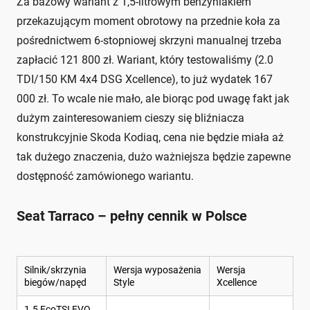
Za bazowy wariant z 1,5-litrowym benzyniakiem
przekazującym moment obrotowy na przednie koła za
pośrednictwem 6-stopniowej skrzyni manualnej trzeba
zapłacić 121 800 zł. Wariant, który testowaliśmy (2.0
TDI/150 KM 4x4 DSG Xcellence), to już wydatek 167
000 zł. To wcale nie mało, ale biorąc pod uwagę fakt jak
dużym zainteresowaniem cieszy się bliźniacza
konstrukcyjnie Skoda Kodiaq, cena nie będzie miała aż
tak dużego znaczenia, dużo ważniejsza będzie zapewne
dostępność zamówionego wariantu.
Seat Tarraco – pełny cennik w Polsce
Silnik/skrzynia
Wersja wyposażenia
Wersja
biegów/napęd
Style
Xcellence
1.5 EcoTSI EVO