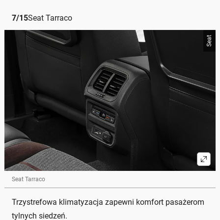
7
/
15
Seat Tarraco
Seat
Seat Tarraco
Trzystrefowa klimatyzacja zapewni komfort pasażerom
tylnych siedzeń.