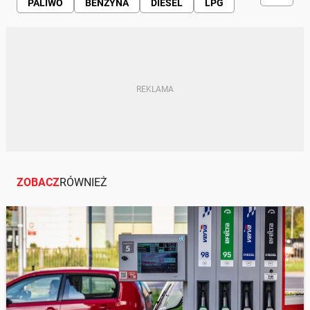
PALIWO
BENZYNA
DIESEL
LPG
PROMOCJA
RABAT
MAJÓWKA
ZOBACZ
RÓWNIEŻ