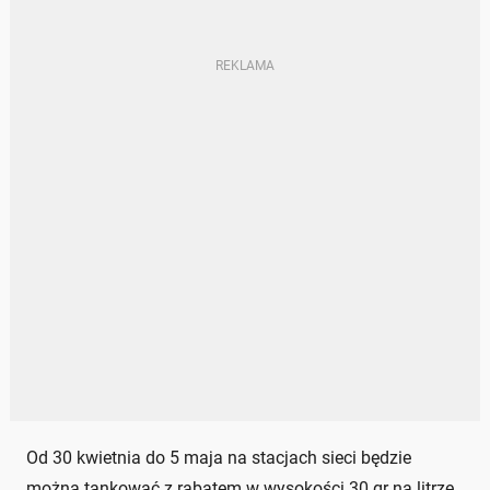
Od 30 kwietnia do 5 maja na stacjach sieci będzie
można tankować z rabatem w wysokości 30 gr na litrze