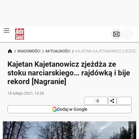
WIADOMOŚCI
AKTUALNOŚCI
KAJETAN KAJETANOWICZ ZJEŻDŻA Z
Kajetan Kajetanowicz zjeżdża ze
stoku narciarskiego… rajdówką i bije
rekord [Nagranie]
18 lutego 2021, 13:20
0
Dodaj w Google
YotuTube