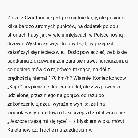
Zjazd z Czantorii nie jest przesadnie kręty, ale posiada
kilka bardzo stromych punktów, na dodatek po obu
stronach trasy, jak w wielu miejscach w Polsce, rosną
drzewa. Wystarczy więc drobny błąd, by przejazd
zakończył się nieciekawie… Dość powiedzieć, że bliskie
spotkania z drzewami zdarzają się nawet narciarzom, a
co dopiero mówić o rajdówce, mknącej na dół z
prędkością niemal 170 km/h? Właśnie. Koniec końców
„Kajto” bezpiecznie dociera na dół, ale z wypowiedzi
udzielonej przez niego na gorąco, od razu po
zakończeniu zjazdu, wyraźnie wynika, że i na
zimnokrwistym rajdowcu taki przejazd zrobił wrażenie.
„Jeszcze trzęsą mi się ręce” – z błyskiem w oku mówi
Kajetanowicz. Trochę mu zazdrościmy.