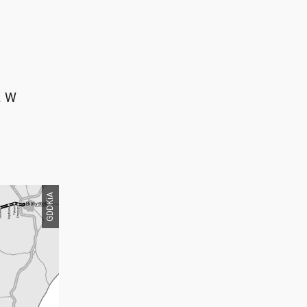
. W
GDDKiA