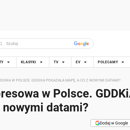
TY
KLASYKI
TV
EV
POLECAMY
OWA W POLSCE. GDDKIA POKAZAŁA MAPĘ. A CO Z NOWYMI DATAMI?
presowa w Polsce. GDDK
z nowymi datami?
Dodaj w Google