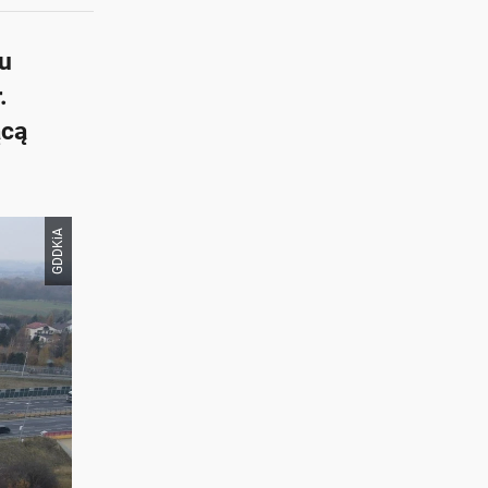
iu
.
ącą
GDDKiA