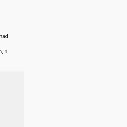
onad
m, a