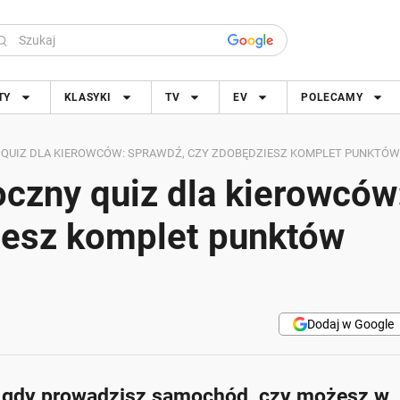
TY
KLASYKI
TV
EV
POLECAMY
UIZ DLA KIEROWCÓW: SPRAWDŹ, CZY ZDOBĘDZIESZ KOMPLET PUNKTÓW
czny quiz dla kierowców
iesz komplet punktów
Dodaj w Google
i, gdy prowadzisz samochód, czy możesz w