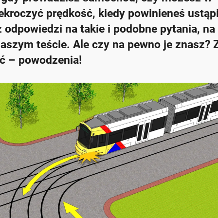
zekroczyć prędkość, kiedy powinieneś ustąp
z odpowiedzi na takie i podobne pytania, n
szym teście. Ale czy na pewno je znasz? 
ać – powodzenia!