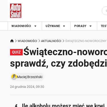
WIADOMOŚCI
UŻYWANE
PORADY
TES
WIADOMOŚCI
AKTUALNOŚCI
ŚWIĄTECZNO-NOWOROCZNY Q
Świąteczno-noworo
QUIZ
sprawdź, czy zdobędz
Maciej Brzeziński
24 grudnia 2024, 09:30
Ile alkoholu możesz mieć we krw