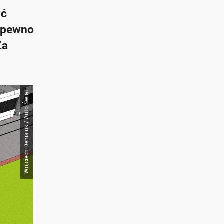
ić
a pewno
Za
Wojciech Denisiuk / Auto Świat