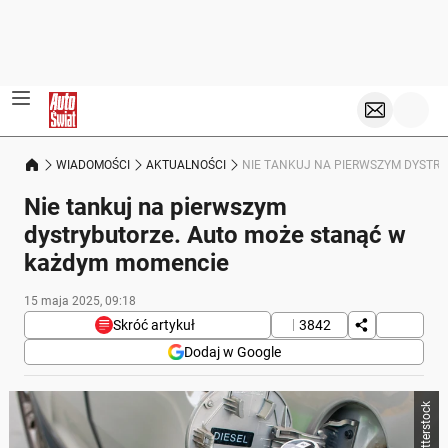
WIADOMOŚCI
AKTUALNOŚCI
NIE TANKUJ NA PIERWSZYM DYSTR
Nie tankuj na pierwszym
dystrybutorze. Auto może stanąć w
każdym momencie
15 maja 2025, 09:18
Skróć artykuł
3842
Dodaj w Google
Poniżej streszczenie artykułu:
Skrót przygotowany przez Onet Czat z AI, może zawierać błędy.
Tankowanie na pierwszym dystrybutorze może