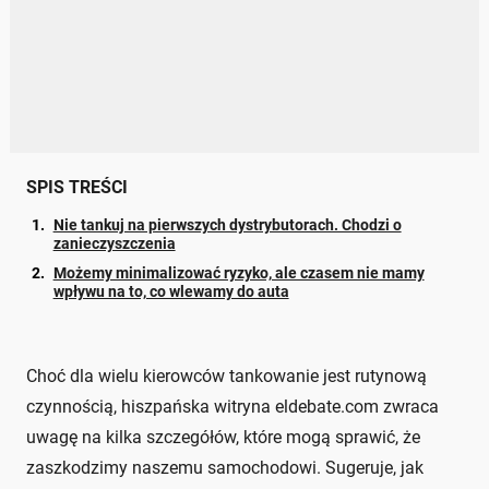
SPIS TREŚCI
Nie tankuj na pierwszych dystrybutorach. Chodzi o
zanieczyszczenia
Możemy minimalizować ryzyko, ale czasem nie mamy
wpływu na to, co wlewamy do auta
Choć dla wielu kierowców tankowanie jest rutynową
czynnością, hiszpańska witryna eldebate.com zwraca
uwagę na kilka szczegółów, które mogą sprawić, że
zaszkodzimy naszemu samochodowi. Sugeruje, jak