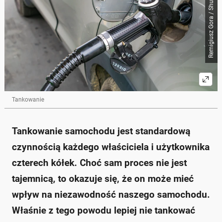
Remigiusz Gora / Shutterstock
zaszkodzić samochodowi z powodu zanieczyszczeń
w paliwie.
Stare stacje paliw mają zbiorniki, w których
gromadzą się zanieczyszczenia, co może prowadzić
do usterek w układzie paliwowym.
Dystrybutory przy autostradach są często
eksploatowane, co zwiększa ryzyko zanieczyszczeń.
Rzadziej używane dystrybutory są bezpieczniejsze,
ale niskie poziomy paliwa mogą prowadzić do
problemów z wodą w zbiorniku.
Tankowanie
Dbałość o wybór stacji paliw może wpłynąć na
dłuższą i niezawodną eksploatację auta.
Zapytaj o więcej Onet Czat z AI
Tankowanie samochodu jest standardową
czynnością każdego właściciela i użytkownika
czterech kółek. Choć sam proces nie jest
tajemnicą, to okazuje się, że on może mieć
wpływ na niezawodność naszego samochodu.
Właśnie z tego powodu lepiej nie tankować