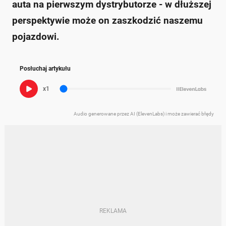
auta na pierwszym dystrybutorze - w dłuższej
perspektywie może on zaszkodzić naszemu
pojazdowi.
Posłuchaj artykułu
x1
Audio generowane przez AI (ElevenLabs) i może zawierać błędy