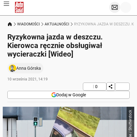
WIADOMOŚCI
AKTUALNOŚCI
RYZYKOWNA JAZDA W DESZCZU. KIE
Ryzykowna jazda w deszczu.
Kierowca ręcznie obsługiwał
wycieraczki [Wideo]
Anna Górska
10 września 2021, 14:19
0
Dodaj w Google
robbin lee / Shutterstock