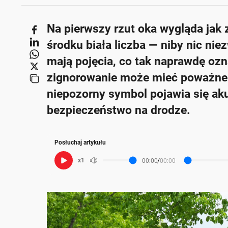
Poniżej streszczenie artykułu:
Na pierwszy rzut oka wygląda jak 
Skrót przygotowany przez Onet Czat z AI, może zawierać błędy.
Niebieskie znaki drogowe w Niemczech z białymi
środku biała liczba — niby nic nie
Ignorowanie tych znaków nie grozi mandatem, al
mają pojęcia, co tak naprawdę ozn
Znaki te są szczególnie spotykane w miejscach o o
zignorowanie może mieć poważne 
Przekroczenie zalecanej prędkości może być bra
niepozorny symbol pojawia się ak
Znaki różnią się od polskich oznaczeń, co może 
bezpieczeństwo na drodze.
Posłuchaj artykułu
x1
00:00
/
00:00