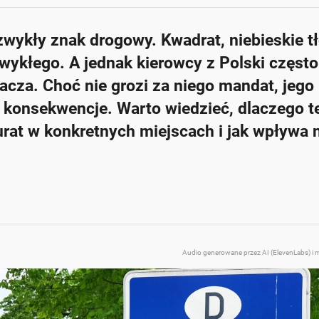
zwykły znak drogowy. Kwadrat, niebieskie tł
 liczbami wskazują zalecaną prędkość na danym odcinku drogi.
zwykłego. A jednak kierowcy z Polski często
e może wpłynąć na bezpieczeństwo.
acza. Choć nie grozi za niego mandat, jego
strych zakrętach i krętych trasach.
konsekwencje. Warto wiedzieć, dlaczego t
ne pod uwagę przez policję w przypadku wypadku.
urat w konkretnych miejscach i jak wpływa 
wprowadzać wątpliwości u polskich kierowców.
Zapytaj o więcej Onet Cz
Audio generowane przez AI (ElevenLabs) i 