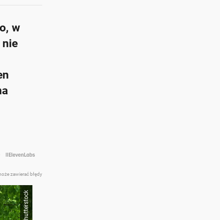
o, w
 nie
en
na
at z AI
może zawierać błędy