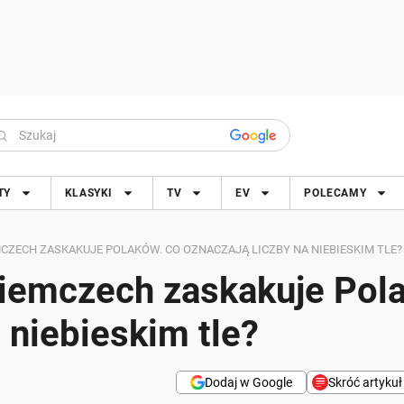
TY
KLASYKI
TV
EV
POLECAMY
ZECH ZASKAKUJE POLAKÓW. CO OZNACZAJĄ LICZBY NA NIEBIESKIM TLE?
iemczech zaskakuje Pol
 niebieskim tle?
Dodaj w Google
Skróć artykuł