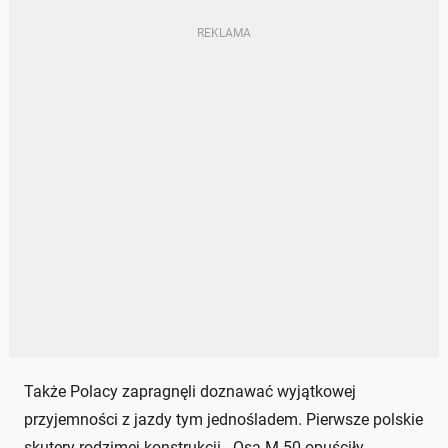
Także Polacy zapragnęli doznawać wyjątkowej
przyjemności z jazdy tym jednośladem. Pierwsze polskie
skutery rodzimej konstrukcji - Osa M 50 opuściły