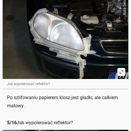
Auto Świat
Jak wypolerować reflektor?
Po szlifowaniu papierem klosz jest gładki, ale całkiem
matowy.
5
/
16
Jak wypolerować reflektor?