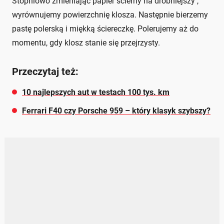
Stopniowo zmieniając papier ścierny na drobniejszy ,
wyrównujemy powierzchnię klosza. Następnie bierzemy
pastę polerską i miękką ściereczkę. Polerujemy aż do
momentu, gdy klosz stanie się przejrzysty.
Przeczytaj też:
10 najlepszych aut w testach 100 tys. km
Ferrari F40 czy Porsche 959 – który klasyk szybszy?