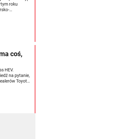
rtym roku
rsko-
zrobić to na
ć. Sprawdziliśmy
ma coś,
ss HEV.
edź na pytanie,
dealerów Toyoty.