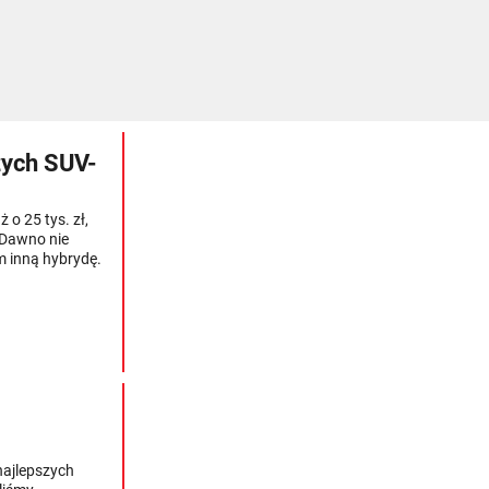
zych SUV-
o 25 tys. zł,
. Dawno nie
 inną hybrydę.
najlepszych