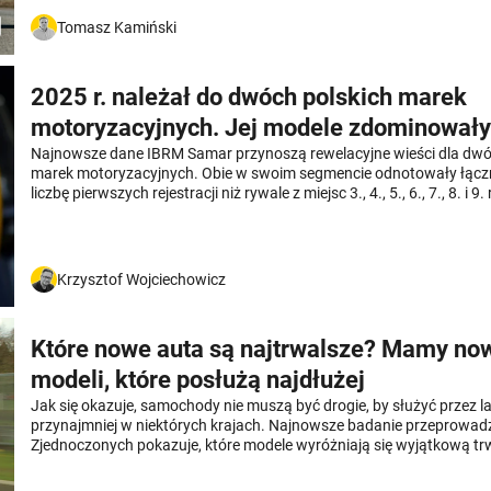
Tomasz Kamiński
2025 r. należał do dwóch polskich marek
motoryzacyjnych. Jej modele zdominowały
popularny segment
Najnowsze dane IBRM Samar przynoszą rewelacyjne wieści dla dwó
marek motoryzacyjnych. Obie w swoim segmencie odnotowały łącz
liczbę pierwszych rejestracji niż rywale z miejsc 3., 4., 5., 6., 7., 8. i 9
Na dodatek ten segment rozwija się bardziej dynamicznie niż cały ry
Krzysztof Wojciechowicz
Które nowe auta są najtrwalsze? Mamy no
modeli, które posłużą najdłużej
Jak się okazuje, samochody nie muszą być drogie, by służyć przez l
przynajmniej w niektórych krajach. Najnowsze badanie przeprowa
Zjednoczonych pokazuje, które modele wyróżniają się wyjątkową tr
korzystnym w tamtejszych warunkach stosunkiem jakości do ceny. E
pod uwagę dosłownie miliony samochodów i wskazali auta, które 