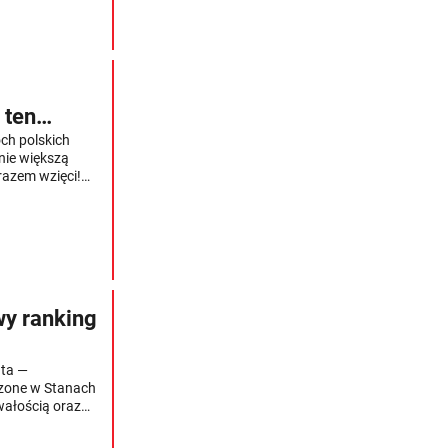
 ten
ch polskich
nie większą
. razem wzięci!
nek.
wy ranking
ata —
dzone w Stanach
wałością oraz
ksperci wzięli
zapewnią