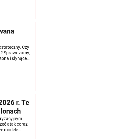
 że ranking
ciowe wnioski.
ywana
ostateczny. Czy
ych? Sprawdzamy,
ona i słynącej
ia oraz
2026 r. Te
alonach
oryzacyjnym
zeć atak coraz
we modele
jawią się w