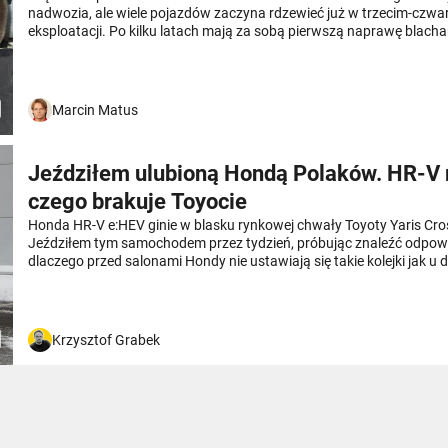
nadwozia, ale wiele pojazdów zaczyna rdzewieć już w trzecim-czwa
eksploatacji. Po kilku latach mają za sobą pierwszą naprawę blacha
lakierniczą. Wykonaną oczywiście na koszt właściciela. A czy da się 
koszt serwisu? Mamy historię pana Pawła, który nie dał się wykiwa
też, które auta z ostatnich lat rdzewieją najszybciej.
Marcin Matus
Jeździłem ulubioną Hondą Polaków. HR-V 
czego brakuje Toyocie
Honda HR-V e:HEV ginie w blasku rynkowej chwały Toyoty Yaris Cro
Jeździłem tym samochodem przez tydzień, próbując znaleźć odpowi
dlaczego przed salonami Hondy nie ustawiają się takie kolejki jak u 
Kwestia ceny, a może czegoś innego? Zapraszam na test.
Krzysztof Grabek