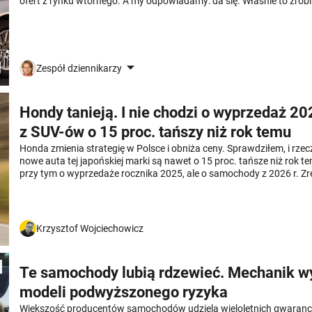
ofert z rynku wtórnego. A my odpowiadamy: da się. Właśnie to zrobi
Zespół dziennikarzy
Hondy tanieją. I nie chodzi o wyprzedaż 2
z SUV-ów o 15 proc. tańszy niż rok temu
Honda zmienia strategię w Polsce i obniża ceny. Sprawdziłem, i rze
nowe auta tej japońskiej marki są nawet o 15 proc. tańsze niż rok t
przy tym o wyprzedaże rocznika 2025, ale o samochody z 2026 r. Zr
wyprzedażach Hondy rabaty też są hojne.
Krzysztof Wojciechowicz
Te samochody lubią rdzewieć. Mechanik w
modeli podwyższonego ryzyka
Większość producentów samochodów udziela wieloletnich gwarancji