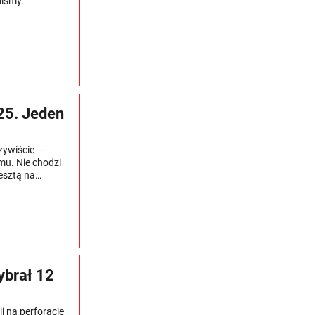
liśmy.
025. Jeden
czywiście —
emu. Nie chodzi
esztą na
ybrał 12
 na perforację