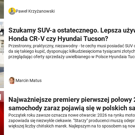
użytkownikom najdłuższy okres bezproblemowej eksploatacji. Mimo,
powstał dla USA to Polacy również mogą z niego wyciągnąć wartoś
Paweł Krzyżanowski
Szukamy SUV-a ostatecznego. Lepsza uż
Honda CR-V czy Hyundai Tucson?
Przestronny, praktyczny, niezawodny - te cechy musi posiadać SUV 
da się takiego kupić, dysponując kilkudziesięcioma tysiącami złot
przeglądając oferty sprzedaży uwielbianego w Polsce Hyundaia Tucs
z trwałości Hondy CR-V. Co na ich temat mówią nasze doświadczen
mechanicy?
Marcin Matus
Najważniejsze premiery pierwszej połowy 
samochody zaraz pojawią się w polskich s
Początek roku zawsze oznacza nowe otwarcie: 2026 na rynku mot
zapowiada się niezwykle ciekawie. "Starzy" producenci muszą odepr
większej liczby chińskich marek. Najlepszym na to sposobem są no
samochodów. Wybrałem najbardziej wyczekiwane premiery, które po