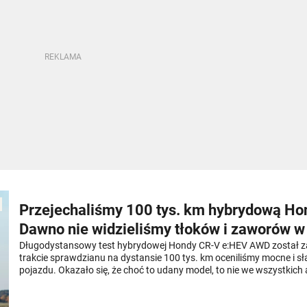
Przejechaliśmy 100 tys. km hybrydową Ho
Dawno nie widzieliśmy tłoków i zaworów w
stanie
Długodystansowy test hybrydowej Hondy CR-V e:HEV AWD został 
trakcie sprawdzianu na dystansie 100 tys. km oceniliśmy mocne i sł
pojazdu. Okazało się, że choć to udany model, to nie we wszystkich
przekonujący. A co odkryliśmy, gdy po przejechanych 100 tys. km 
silnik na części pierwsze?