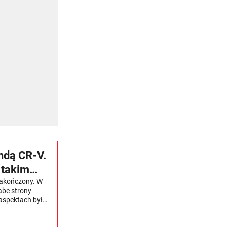
ndą CR-V.
 takim
zakończony. W
abe strony
 aspektach był
rozmontowaliśmy