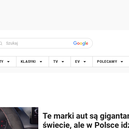
TY
KLASYKI
TV
EV
POLECAMY
Te marki aut są giganta
świecie, ale w Polsce id