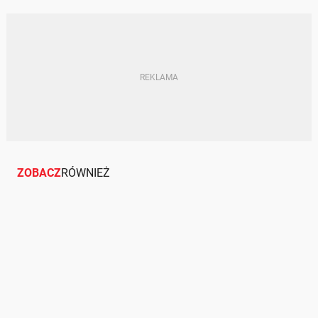
JAK SPRZEDAĆ I KUPIĆ AUTO
WRAKI
ZOBACZ
RÓWNIEŻ