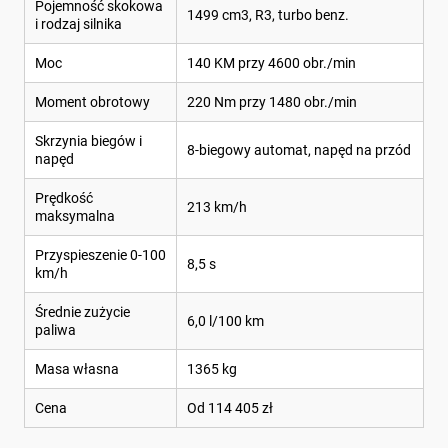
Pojemność skokowa
1499 cm3, R3, turbo benz.
i rodzaj silnika
Moc
140 KM przy 4600 obr./min
Moment obrotowy
220 Nm przy 1480 obr./min
Skrzynia biegów i
8-biegowy automat, napęd na przód
napęd
Prędkość
213 km/h
maksymalna
Przyspieszenie 0-100
8,5 s
km/h
Średnie zużycie
6,0 l/100 km
paliwa
Masa własna
1365 kg
Cena
Od 114 405 zł