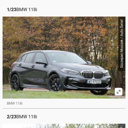
1
/
23
BMW 118i
Szczepan Mroczek / Auto Świat
BMW 118i
2
/
23
BMW 118i