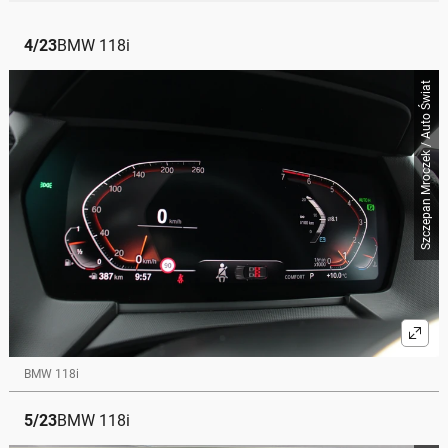
4
/
23
BMW 118i
Szczepan Mroczek / Auto Świat
BMW 118i
5
/
23
BMW 118i