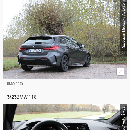
Szczepan Mroczek / Auto Świat
BMW 118i
3
/
23
BMW 118i