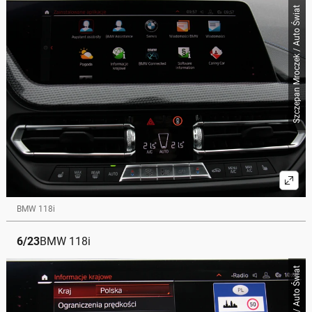
Szczepan Mroczek / Auto Świat
BMW 118i
6
/
23
BMW 118i