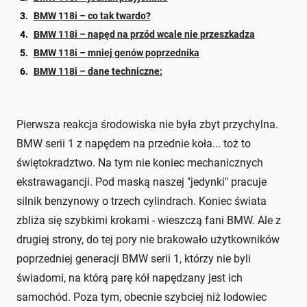
BMW 118i – co tak twardo?
BMW 118i – napęd na przód wcale nie przeszkadza
BMW 118i – mniej genów poprzednika
BMW 118i – dane techniczne:
Pierwsza reakcja środowiska nie była zbyt przychylna.
BMW serii 1 z napędem na przednie koła... toż to
świętokradztwo. Na tym nie koniec mechanicznych
ekstrawagancji. Pod maską naszej "jedynki" pracuje
silnik benzynowy o trzech cylindrach. Koniec świata
zbliża się szybkimi krokami - wieszczą fani BMW. Ale z
drugiej strony, do tej pory nie brakowało użytkowników
poprzedniej generacji BMW serii 1, którzy nie byli
świadomi, na którą parę kół napędzany jest ich
samochód. Poza tym, obecnie szybciej niż lodowiec