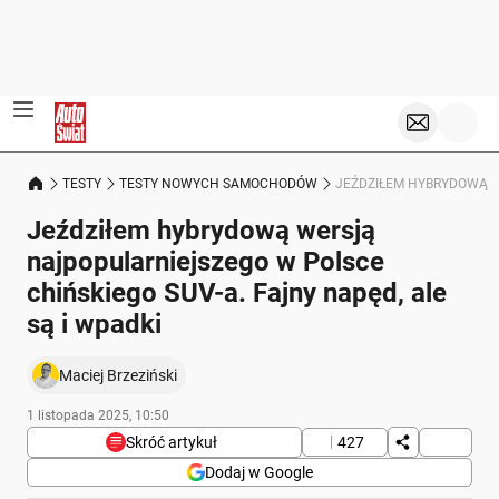
TESTY
TESTY NOWYCH SAMOCHODÓW
JEŹDZIŁEM HYBRYDOWĄ W
Jeździłem hybrydową wersją
najpopularniejszego w Polsce
chińskiego SUV-a. Fajny napęd, ale
są i wpadki
Maciej Brzeziński
1 listopada 2025, 10:50
Skróć artykuł
427
Dodaj w Google