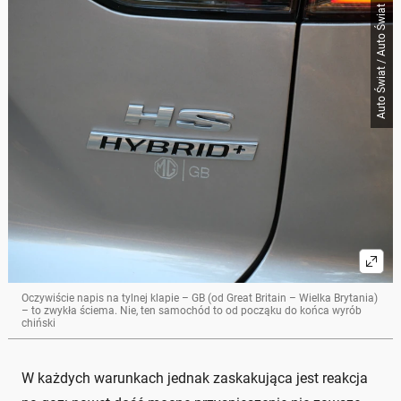
Auto Świat / Auto Świat
Oczywiście napis na tylnej klapie – GB (od Great Britain – Wielka Brytania)
– to zwykła ściema. Nie, ten samochód to od począku do końca wyrób
chiński
W każdych warunkach jednak zaskakująca jest reakcja