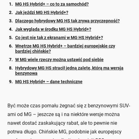
MG HS Hybrid+ – co to za samochód?
Jak jeździ MG HS Hybrid+?
Dlaczego hybrydowy MG HS tak zrywa przyczepność?
Jak wygląda w środku MG HS Hybrid+?
Co jest nie tak z ekranami w MG HS Hybrid+?
Wnętrze MG HS Hybrid+ – bardziej europejskie czy
bardziej chińskie?
W MG wiele rzeczy można ustawić pod siebie
Hybrydowy MG HS stracił jedną zaletę, którą ma wersja
benzynowa
MG HS Hybrid+ – dane techniczne
Być może czas pomału żegnać się z benzynowymi SUV-
ami od MG – jeszcze są i na niektóre wersje można
nawet dostać zaskakujący rabat, ale to pewnie nie
potrwa długo. Chińskie MG, podobnie jak europejscy