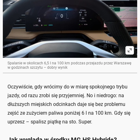
Spalanie w okolicach 6,5 l na 100 km podczas przejazdu przez Warszawę
w godzinach szczytu – dobry wynik
Oczywiście, gdy wrócimy do w miarę spokojnego trybu
jazdy, od razu zrobi się przyjemniej. No i niedrogo: na
dłuższych miejskich odcinkach daje się bez problemu
zejść ze zużyciem paliwa poniżej 6 l na 100 km. Gdy się
uprzesz – spalisz piątkę na sto. Super.
Jak wygląda w środku MG HS Hybrid+?