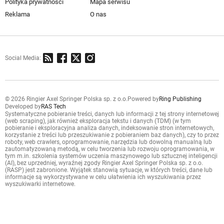
Polityka prywatności
Mapa serwisu
Reklama
O nas
Social Media:
© 2026 Ringier Axel Springer Polska sp. z o.o.
Powered by
Ring Publishing
Developed by
RAS Tech
Systematyczne pobieranie treści, danych lub informacji z tej strony internetowej
(web scraping), jak również eksploracja tekstu i danych (TDM) (w tym
pobieranie i eksploracyjna analiza danych, indeksowanie stron internetowych,
korzystanie z treści lub przeszukiwanie z pobieraniem baz danych), czy to przez
roboty, web crawlers, oprogramowanie, narzędzia lub dowolną manualną lub
zautomatyzowaną metodą, w celu tworzenia lub rozwoju oprogramowania, w
tym m.in. szkolenia systemów uczenia maszynowego lub sztucznej inteligencji
(AI), bez uprzedniej, wyraźnej zgody Ringier Axel Springer Polska sp. z o.o.
(RASP) jest zabronione. Wyjątek stanowią sytuacje, w których treści, dane lub
informacje są wykorzystywane w celu ułatwienia ich wyszukiwania przez
wyszukiwarki internetowe.