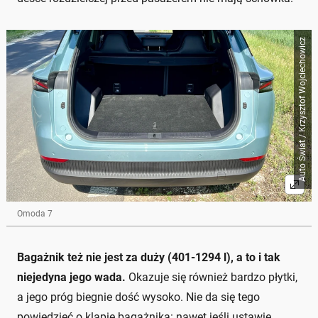
Auto Świat / Krzysztof Wojciechowicz
Omoda 7
Bagażnik też nie jest za duży (401-1294 l), a to i tak
niejedyna jego wada.
Okazuje się również bardzo płytki,
a jego próg biegnie dość wysoko. Nie da się tego
powiedzieć o klapie bagażnika: nawet jeśli ustawię