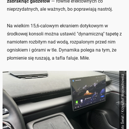
zabraknąć gadżetów
— równie efektownych co
nieprzydatnych, ale ważnych, bo poprawiają nastrój.
Na wielkim 15,6-calowym ekraniem dotykowym w
środkowej konsoli można ustawić "dynamiczną" tapetę z
namiotem rozbitym nad wodą, rozpalonym przed nim
ogniskiem i górami w tle. Dynamika polega na tym, że
płomienie się ruszają, a tafla faluje. Miłe.
Auto Świat / Krzysztof Wojciechowicz