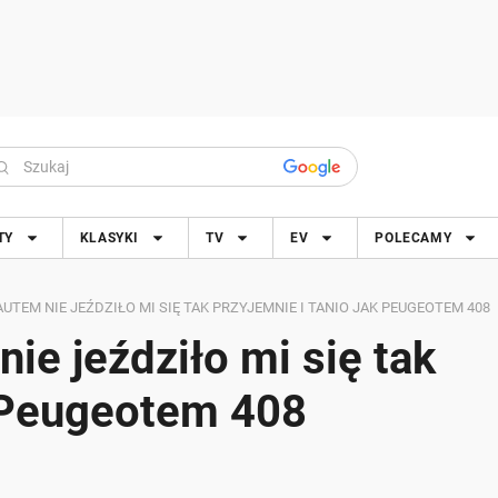
TY
KLASYKI
TV
EV
POLECAMY
TEM NIE JEŹDZIŁO MI SIĘ TAK PRZYJEMNIE I TANIO JAK PEUGEOTEM 408
e jeździło mi się tak
k Peugeotem 408