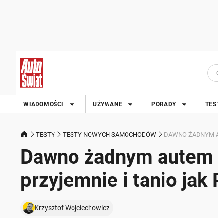
WIADOMOŚCI
UŻYWANE
PORADY
TES
TESTY
TESTY NOWYCH SAMOCHODÓW
DAWNO ŻADNYM AU
Dawno żadnym autem ni
przyjemnie i tanio ja
Krzysztof Wojciechowicz