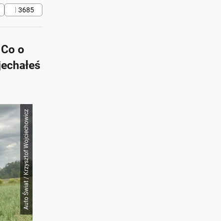
3685
 Co o
jechałeś
Auto Świat / Krzysztof Wojciechowicz
at z AI