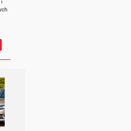
 i
ych