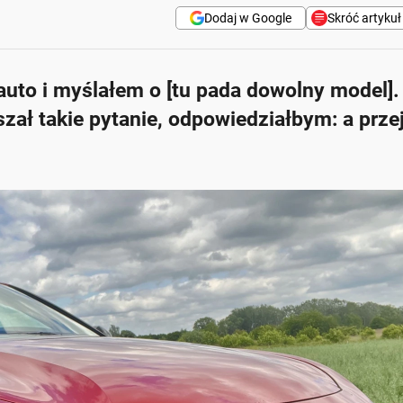
Dodaj w Google
Skróć artykuł
auto i myślałem o [tu pada dowolny model].
 komfortem jazdy i przestronnością wnętrza.
zał takie pytanie, odpowiedziałbym: a prze
clusive, zapewniają doskonałe wsparcie dla ciała.
ystosowany do codziennych potrzeb.
z ograniczoną widoczność przez tylną szybę.
nie 3,8 l/100 km.
Zapytaj o więcej Onet Cz