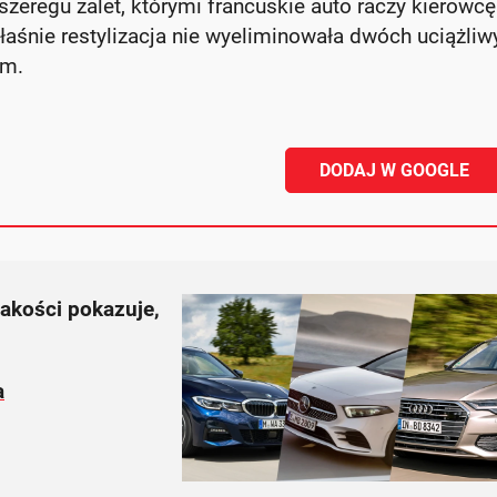
zeregu zalet, którymi francuskie auto raczy kierowcę
śnie restylizacja nie wyeliminowała dwóch uciążliw
em.
DODAJ W GOOGLE
akości pokazuje,
a