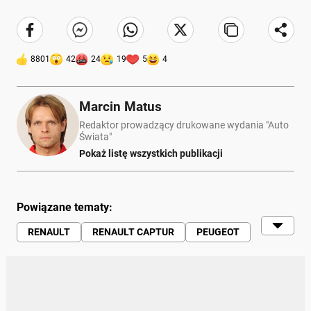
8801
42
24
19
5
4
Marcin Matus
Redaktor prowadzący drukowane wydania "Auto
Świata"
Pokaż listę wszystkich publikacji
Powiązane tematy:
RENAULT
RENAULT CAPTUR
PEUGEOT
PORÓWNANIE
MECHANICY
OPINIE
DANE TECHNICZNE
SILNIKI
AWARYJNOŚĆ
AWARIE