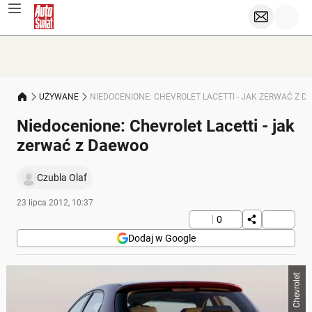
UŻYWANE
NIEDOCENIONE: CHEVROLET LACETTI - JAK ZERWAĆ Z 
Niedocenione: Chevrolet Lacetti - jak
zerwać z Daewoo
Czubla Olaf
23 lipca 2012, 10:37
0
Dodaj w Google
Chevrolet