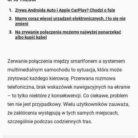
Zrywa Androida Auto i Apple CarPlay? Chodzi o fale
Mamy coraz więcej urządzeń elektronicznych. I to się nie
zmieni
Na zrywanie połączenia możemy najwyżej ponarzekać
albo kupić kabel
Zerwanie połączenia między smartfonem a systemem
multimedialnym samochodu to sytuacja, która może
zirytować każdego kierowcę. Przerwana rozmowa
telefoniczna, brak wskazówek nawigacyjnych na ekranie
– to tylko niektóre z konsekwencji. Co ciekawe, problem
ten nie jest przypadkowy. Wielu użytkowników zauważa,
że zakłócenia występują w tych samych miejscach,
szczególnie podczas codziennych tras.