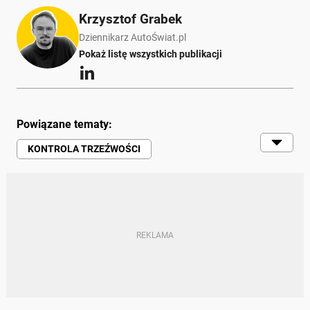
Krzysztof Grabek
Dziennikarz AutoŚwiat.pl
Pokaż listę wszystkich publikacji
Powiązane tematy:
KONTROLA TRZEŹWOŚCI
PIJANI KIEROWCY
ALKOMAT
KARY
KIEROWCY
BIAŁYSTOK
POLICJA