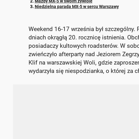
Mazdy MX-5 w swoim żywiole
Niedzielna parada MX-5 w sercu Warszawy
Weekend 16-17 września był szczególny. P
dniach okrągłą 20. rocznicę istnienia. O
posiadaczy kultowych roadsterów. W sobot
zwieńczyło afterparty nad Jeziorem Zegr
Klif na warszawskiej Woli, gdzie zaprosze
wydarzyła się niespodzianka, o której za c