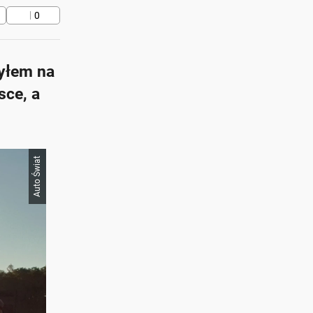
0
byłem na
sce, a
Auto Świat