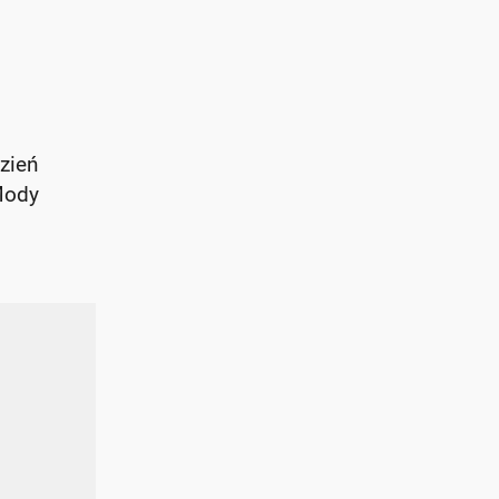
zień
Mody