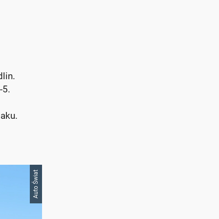
lin.
-5.
paku.
Auto Świat