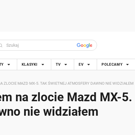
TY
KLASYKI
TV
EV
POLECAMY
 NA ZLOCIE MAZD MX-5. TAK ŚWIETNEJ ATMOSFERY DAWNO NIE WIDZIAŁEM
łem na zlocie Mazd MX-5.
wno nie widziałem