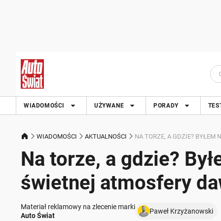
WIADOMOŚCI
UŻYWANE
PORADY
TES
WIADOMOŚCI
AKTUALNOŚCI
NA TORZE, A GDZIE? BYŁEM
Na torze, a gdzie? By
świetnej atmosfery da
Materiał reklamowy na zlecenie marki
Paweł Krzyżanowski
Auto Świat