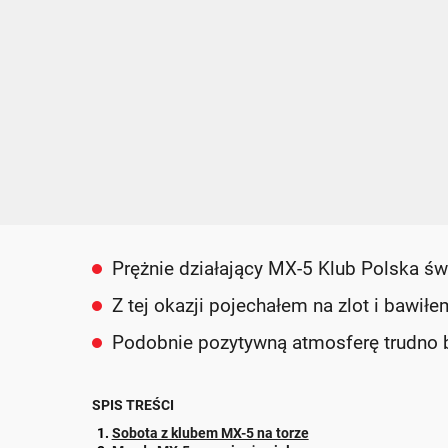
Prężnie działający MX-5 Klub Polska świ
Z tej okazji pojechałem na zlot i bawiłe
Podobnie pozytywną atmosferę trudno b
SPIS TREŚCI
Sobota z klubem MX-5 na torze