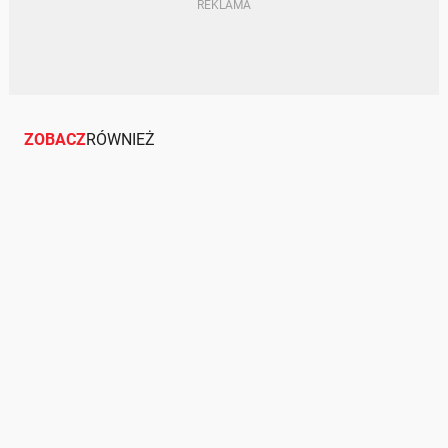
KLOCKI HAMULCOWE
AKCESORIA
TARCZE HAMULCOWE
ZOBACZ
RÓWNIEŻ