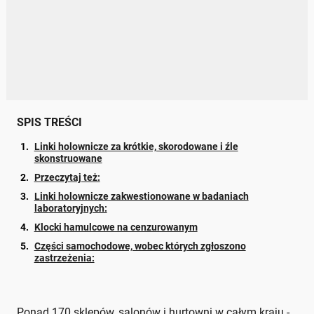
SPIS TREŚCI
Linki holownicze za krótkie, skorodowane i źle
skonstruowane
Przeczytaj też:
Linki holownicze zakwestionowane w badaniach
laboratoryjnych:
Klocki hamulcowe na cenzurowanym
Części samochodowe, wobec których zgłoszono
zastrzeżenia:
Ponad 170 sklepów, salonów i hurtowni w całym kraju -