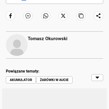
Tomasz Okurowski
Powiązane tematy:
AKUMULATOR
ŻARÓWKI W AUCIE
OPONY
SAMOCHODY | RUCH DROGOWY |
MOTORYZACJA
UOKIK
KONTROLA