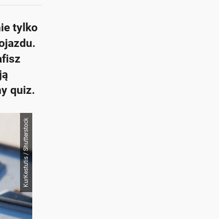
ie tylko
ojazdu.
fisz
ją
y quiz.
KurKestutis / Shutterstock