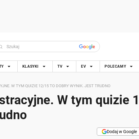
TY
KLASYKI
TV
EV
POLECAMY
YJNE. W TYM QUIZIE 12/15 TO DOBRY WYNIK. JEST TRUDNO
estracyjne. W tym quizie 
rudno
Dodaj w Google