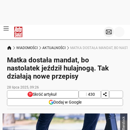
WIADOMOŚCI
AKTUALNOŚCI
MATKA DOSTAŁA MANDAT, BO NASTO
Matka dostała mandat, bo
nastolatek jeździł hulajnogą. Tak
działają nowe przepisy
28 lipca 2025, 09:26
Skróć artykuł
430
Dodaj w Google
Poniżej streszczenie artykułu:
Skrót przygotowany przez Onet Czat z AI, może zawierać błędy.
Policjanci w Świeciu ukarali matkę 13-latka, który