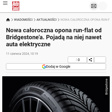
WIADOMOŚCI
AKTUALNOŚCI
NOWA CAŁOROCZNA OPONA RUN-FLAT
Nowa całoroczna opona run-flat od
Bridgestone'a. Pojadą na niej nawet
auta elektryczne
11 czerwca 2024, 10:19
0
Dodaj w Google
Bridgestone