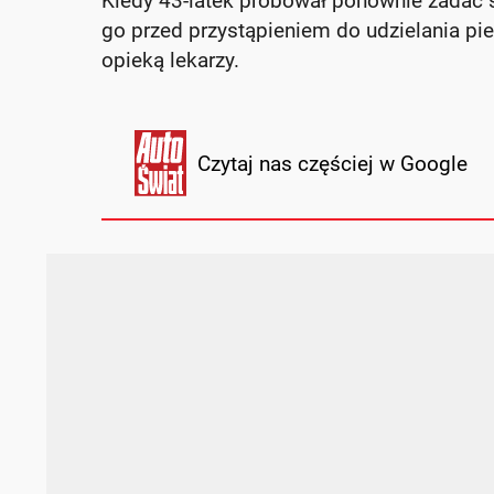
Kiedy 43-latek próbował ponownie zadać 
go przed przystąpieniem do udzielania pi
opieką lekarzy.
Czytaj nas częściej w Google