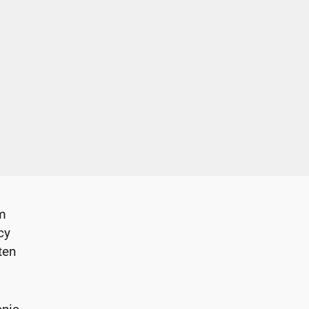
am
cy
ten