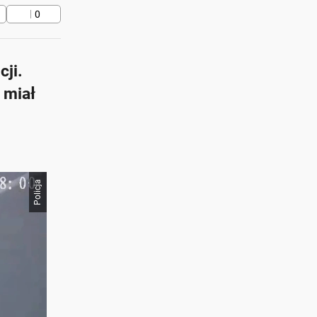
0
cji.
 miał
Policja