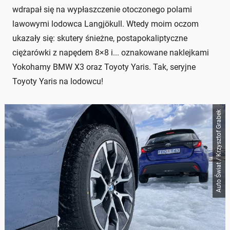
wdrapał się na wypłaszczenie otoczonego polami
lawowymi lodowca Langjökull. Wtedy moim oczom
ukazały się: skutery śnieżne, postapokaliptyczne
ciężarówki z napędem 8×8 i... oznakowane naklejkami
Yokohamy BMW X3 oraz Toyoty Yaris. Tak, seryjne
Toyoty Yaris na lodowcu!
Auto Świat / Krzysztof Grabek