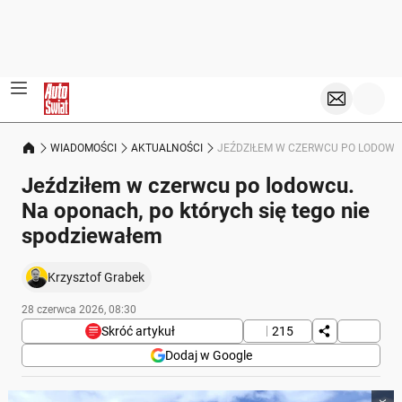
WIADOMOŚCI
AKTUALNOŚCI
JEŹDZIŁEM W CZERWCU PO LODOWCU
Jeździłem w czerwcu po lodowcu.
Na oponach, po których się tego nie
spodziewałem
Krzysztof Grabek
28 czerwca 2026, 08:30
Skróć artykuł
215
Dodaj w Google
Poniżej streszczenie artykułu: