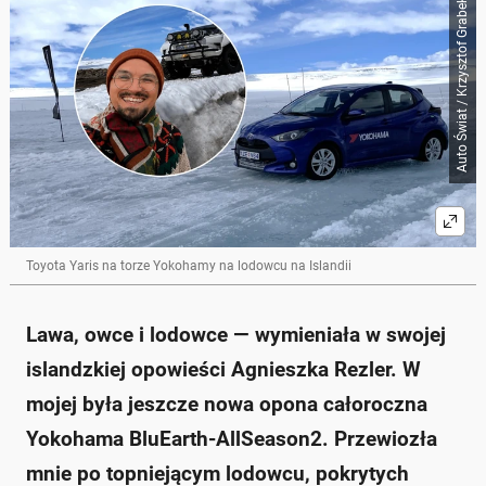
Auto Świat / Krzysztof Grabek
Skrót przygotowany przez Onet Czat z AI, może zawierać błędy.
Opony całoroczne Yokohama BluEarth-AllSeason2
były testowane na lodowcu w Islandii.
Nowa wersja opony wykorzystuje technologię Cold
Tech, co poprawia przyczepność na śniegu.
Opony świetnie radzą sobie z trakcją i
przyspieszeniem nawet w trudnych warunkach.
Yokohama poprawiła także parametry letnie,
zwiększając bezpieczeństwo na mokrej nawierzchni.
Model będzie dostępny w różnych rozmiarach,
przeznaczony na felgi od 15 do 21 cali.
Toyota Yaris na torze Yokohamy na lodowcu na Islandii
Zapytaj o więcej Onet Czat z AI
Lawa, owce i lodowce — wymieniała w swojej
islandzkiej opowieści Agnieszka Rezler. W
mojej była jeszcze nowa opona całoroczna
Yokohama BluEarth-AllSeason2. Przewiozła
mnie po topniejącym lodowcu, pokrytych