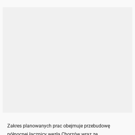
Zakres planowanych prac obejmuje przebudowę
północnej łącznicy węzła Chorzów wraz ze