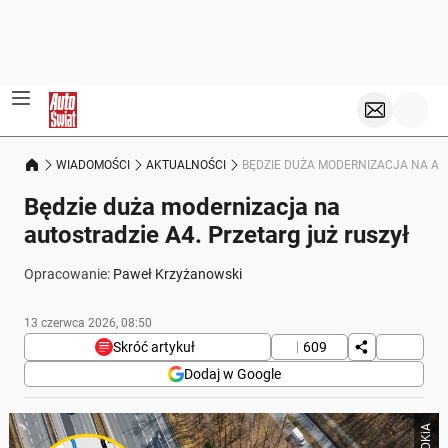
WIADOMOŚCI
AKTUALNOŚCI
BĘDZIE DUŻA MODERNIZACJA NA AU
Będzie duża modernizacja na
autostradzie A4. Przetarg już ruszył
Opracowanie:
Paweł Krzyżanowski
13 czerwca 2026, 08:50
Skróć artykuł
609
Dodaj w Google
Poniżej streszczenie artykułu:
GDDKiA
Skrót przygotowany przez Onet Czat z AI, może zawierać błędy.