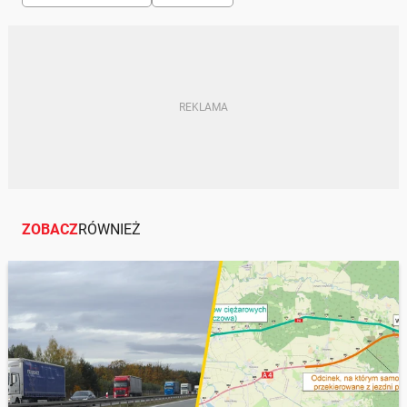
GENERALNA DYREKCJA DRÓG KRAJOWYCH I
AUTOSTRAD
GDDKIA
GDDKIA
REMONTY DRÓG
ZOBACZ
RÓWNIEŻ