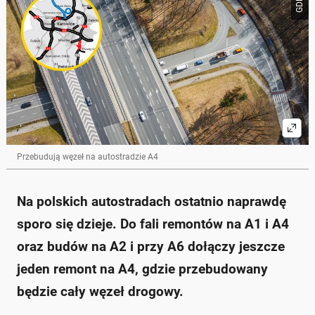
Na autostradzie A4 planowana jest modernizacja
węzła drogowego w Chorzowie.
Ogłoszono przetarg na przebudowę układu
komunikacyjnego w rejonie skrzyżowania z ulicami
Batorego i Oświęcimską.
Inwestycja ma na celu zwiększenie bezpieczeństwa i
płynności ruchu.
Zakres prac obejmuje przebudowę łącznic,
wydłużenie pasa do skrętu w lewo oraz instalację
sygnalizacji świetlnej.
Wykonawca ma sześć miesięcy na realizację projektu,
Przebudują węzeł na autostradzie A4
a kryteria oceny ofert to cena oraz długość
gwarancji.
Zapytaj o więcej Onet Czat z AI
Na polskich autostradach ostatnio naprawdę
sporo się dzieje. Do fali remontów na A1 i A4
oraz budów na A2 i przy A6 dołączy jeszcze
jeden remont na A4, gdzie przebudowany
będzie cały węzeł drogowy.