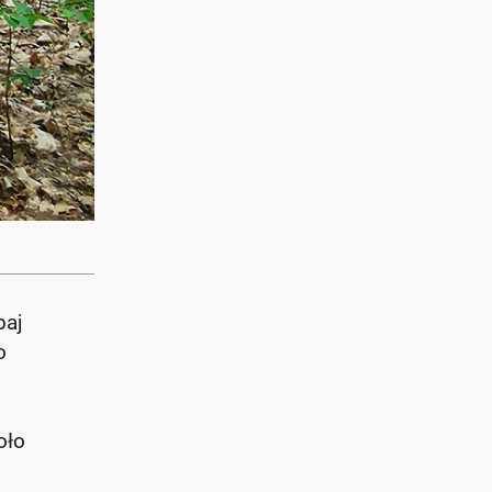
baj
o
oło