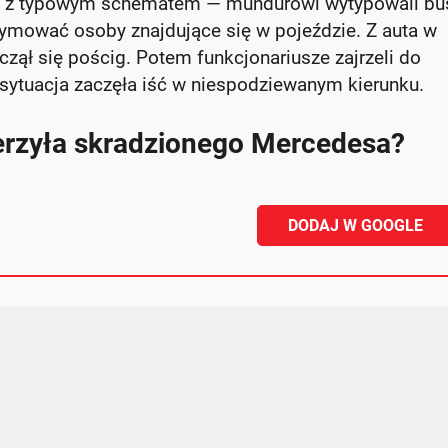
ie z typowym schematem — mundurowi wytypowali bu
tymować osoby znajdujące się w pojeździe. Z auta w
zął się pościg. Potem funkcjonariusze zajrzeli do
 sytuacja zaczęła iść w niespodziewanym kierunku.
erzyła skradzionego Mercedesa?
DODAJ W GOOGLE