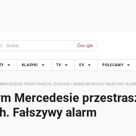
TY
KLASYKI
TV
EV
POLECAMY
MERCEDESIE PRZESTRASZYŁ ZŁODZIEI I MUNDUROWYCH. FAŁSZYWY ALA
ym Mercedesie przestras
h. Fałszywy alarm