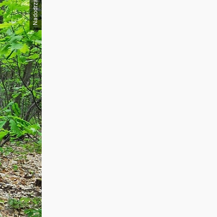
Nadodrzański OSG