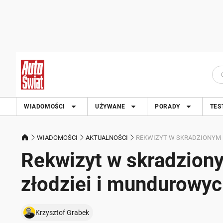
WIADOMOŚCI
UŻYWANE
PORADY
TES
WIADOMOŚCI
AKTUALNOŚCI
REKWIZYT W SKRADZIONYM 
Rekwizyt w skradzion
złodziei i mundurowyc
Krzysztof Grabek