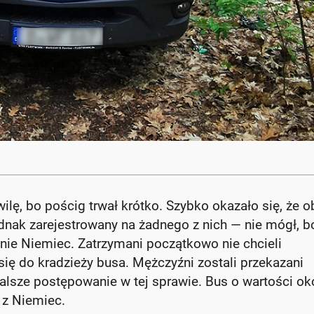
wilę, bo pościg trwał krótko. Szybko okazało się, że o
dnak zarejestrowany na żadnego z nich — nie mógł, b
enie Niemiec. Zatrzymani początkowo nie chcieli
się do kradzieży busa. Mężczyźni zostali przekazani
dalsze postępowanie w tej sprawie. Bus o wartości ok
 z Niemiec.