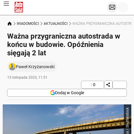
WIADOMOŚCI
AKTUALNOŚCI
WAŻNA PRZYGRANICZNA AUTOSTRADA
Ważna przygraniczna autostrada w
końcu w budowie. Opóźnienia
sięgają 2 lat
Paweł Krzyżanowski
15 listopada 2023, 11:51
0
Dodaj w Google
gkordus / Shutterstock