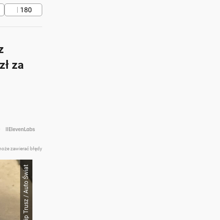
180
z
zł za
at z AI
może zawierać błędy
Filip Trusz / Auto Świat