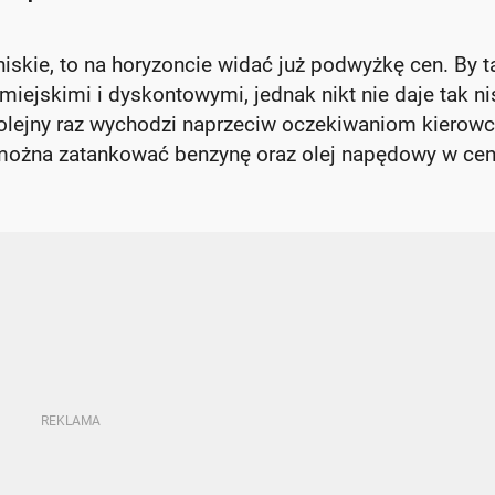
niskie, to na horyzoncie widać już podwyżkę cen. By t
iejskimi i dyskontowymi, jednak nikt nie daje tak ni
a kolejny raz wychodzi naprzeciw oczekiwaniom kierow
można zatankować benzynę oraz olej napędowy w cen