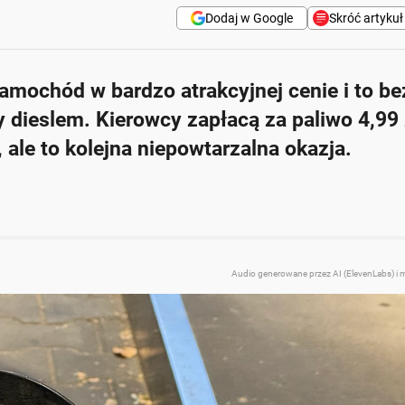
Dodaj w Google
Skróć artykuł
ochód w bardzo atrakcyjnej cenie i to be
litr dla benzyny i oleju napędowego.
y dieslem. Kierowcy zapłacą za paliwo 4,99 
cji Avia GO, gdzie można aktywować kod rabatowy.
, ale to kolejna niepowtarzalna okazja.
 kwietnia w godzinach 16:00-18:00.
jach, należy szukać ich w aplikacji.
Zapytaj o więcej Onet Cz
Audio generowane przez AI (ElevenLabs) i 