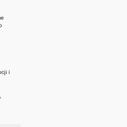
ne
o
ji i
.