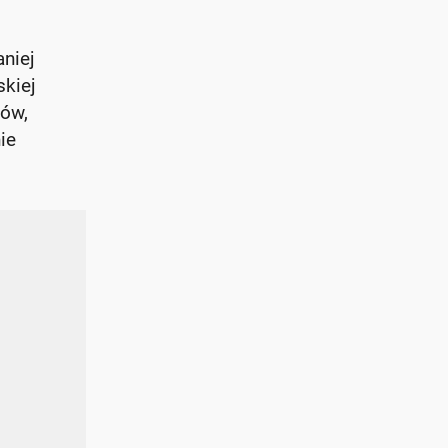
aniej
skiej
ców,
ie