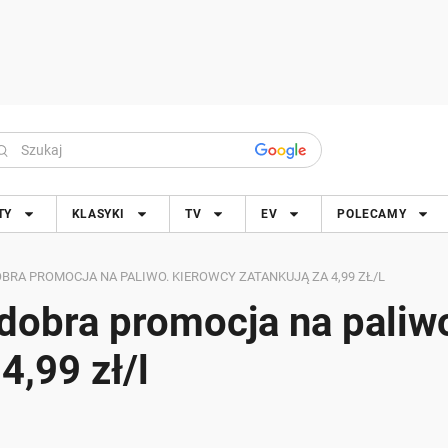
TY
KLASYKI
TV
EV
POLECAMY
BRA PROMOCJA NA PALIWO. KIEROWCY ZATANKUJĄ ZA 4,99 ZŁ/L
 dobra promocja na paliw
4,99 zł/l