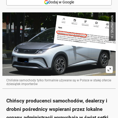
Dodaj w Google
Poniżej streszczenie artykułu:
H / Shutterstock
Skrót przygotowany przez Onet Czat z AI, może zawierać błędy.
Chińscy producenci sprzedają nowe samochody jako
używane, co pozwala na łatwiejszy eksport i omijanie
ceł.
Te pojazdy, oznaczane jako "używane", są już
dostępne w Polsce, co może kusić niską ceną.
Zakup takich aut wiąże się z ryzykiem braku
gwarancji oraz kłopotami serwisowymi.
Lokalne władze w Chinach wspierają ten proceder, co
budzi kontrowersje dotyczące uczciwości takiej
praktyki.
Klienci powinni być ostrożni, ponieważ mogą
Chińskie samochody tylko formalnie używane są w Polsce w stałej ofercie
napotkać problemy związane z dostępnością części i
dziesiątek importerów
obsługą posprzedażową.
Zapytaj o więcej Onet Czat z AI
Chińscy producenci samochodów, dealerzy i
drobni pośrednicy wspierani przez lokalne
organy administracji wypychają w świat setki