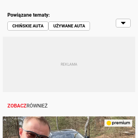
Powiązane tematy:
CHIŃSKIE AUTA
UŻYWANE AUTA
SPRZEDAŻ
ZOBACZ
RÓWNIEŻ