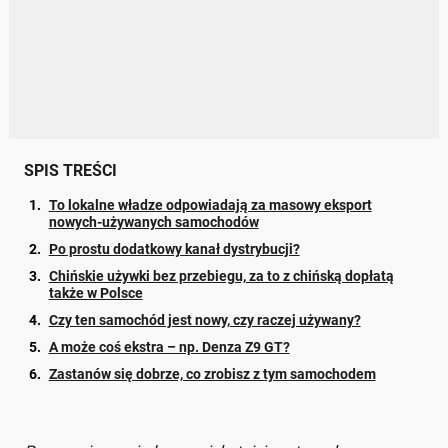
SPIS TREŚCI
To lokalne władze odpowiadają za masowy eksport
nowych-używanych samochodów
Po prostu dodatkowy kanał dystrybucji?
Chińskie używki bez przebiegu, za to z chińską dopłatą
także w Polsce
Czy ten samochód jest nowy, czy raczej używany?
A może coś ekstra – np. Denza Z9 GT?
Zastanów się dobrze, co zrobisz z tym samochodem