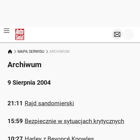
MAPA SERWISU
ARCHIWUM
Archiwum
9 Sierpnia 2004
21:11
Rajd sandomierski
15:59
Bezpiecznie w sytuacjach krytycznych
10:27
Harley z Beyoncé Knowles