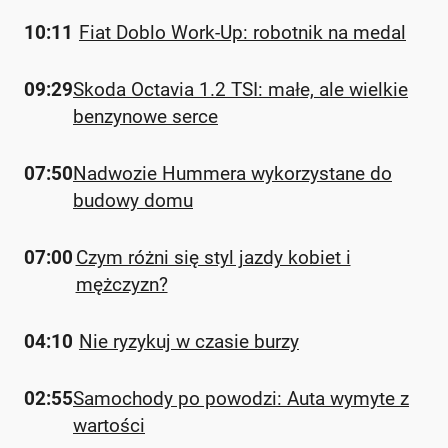
10:11
Fiat Doblo Work-Up: robotnik na medal
09:29
Skoda Octavia 1.2 TSI: małe, ale wielkie
benzynowe serce
07:50
Nadwozie Hummera wykorzystane do
budowy domu
07:00
Czym różni się styl jazdy kobiet i
mężczyzn?
04:10
Nie ryzykuj w czasie burzy
02:55
Samochody po powodzi: Auta wymyte z
wartości