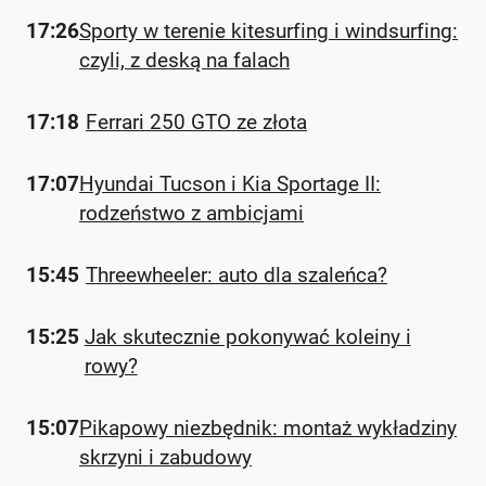
17:26
Sporty w terenie kitesurfing i windsurfing:
czyli, z deską na falach
17:18
Ferrari 250 GTO ze złota
17:07
Hyundai Tucson i Kia Sportage II:
rodzeństwo z ambicjami
15:45
Threewheeler: auto dla szaleńca?
15:25
Jak skutecznie pokonywać koleiny i
rowy?
15:07
Pikapowy niezbędnik: montaż wykładziny
skrzyni i zabudowy