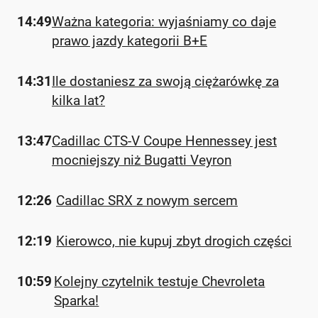
14:49
Ważna kategoria: wyjaśniamy co daje
prawo jazdy kategorii B+E
14:31
Ile dostaniesz za swoją ciężarówkę za
kilka lat?
13:47
Cadillac CTS-V Coupe Hennessey jest
mocniejszy niż Bugatti Veyron
12:26
Cadillac SRX z nowym sercem
12:19
Kierowco, nie kupuj zbyt drogich części
10:59
Kolejny czytelnik testuje Chevroleta
Sparka!