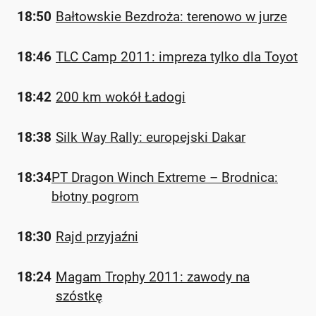
18:50
Bałtowskie Bezdroża: terenowo w jurze
18:46
TLC Camp 2011: impreza tylko dla Toyot
18:42
200 km wokół Ładogi
18:38
Silk Way Rally: europejski Dakar
18:34
PT Dragon Winch Extreme – Brodnica:
błotny pogrom
18:30
Rajd przyjaźni
18:24
Magam Trophy 2011: zawody na
szóstkę