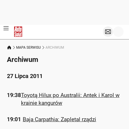
MAPA SERWISU
ARCHIWUM
Archiwum
27 Lipca 2011
19:38
Toyotą Hilux po Australii: Antek i Karol w
krainie kangurów
19:01
Baja Carpathia: Zapletal rządzi