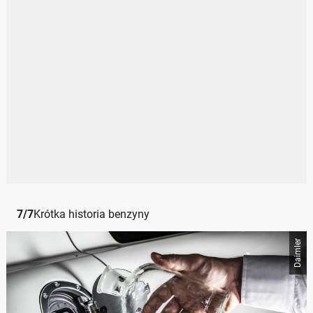
7
/
7
Krótka historia benzyny
Daimler