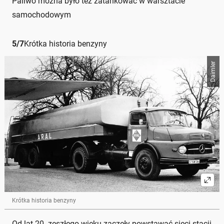
Paliwo można było też zatankować w warsztacie
samochodowym
5
/
7
Krótka historia benzyny
Daimler
Krótka historia benzyny
Od lat 20. zeszłego wieku zaczęły powstawać sieci stacji