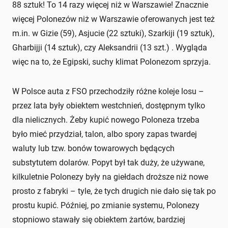
88 sztuk! To 14 razy więcej niż w Warszawie! Znacznie
więcej Polonezów niż w Warszawie oferowanych jest też
m.in. w Gizie (59), Asjucie (22 sztuki), Szarkiji (19 sztuk),
Gharbijji (14 sztuk), czy Aleksandrii (13 szt.) . Wygląda
więc na to, że Egipski, suchy klimat Polonezom sprzyja.
W Polsce auta z FSO przechodziły różne koleje losu –
przez lata były obiektem westchnień, dostępnym tylko
dla nielicznych. Żeby kupić nowego Poloneza trzeba
było mieć przydział, talon, albo spory zapas twardej
waluty lub tzw. bonów towarowych będących
substytutem dolarów. Popyt był tak duży, że używane,
kilkuletnie Polonezy były na giełdach droższe niż nowe
prosto z fabryki – tyle, że tych drugich nie dało się tak po
prostu kupić. Później, po zmianie systemu, Polonezy
stopniowo stawały się obiektem żartów, bardziej