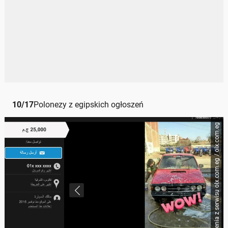
10
/
17
Polonezy z egipskich ogłoszeń
Zrzut ogłoszenia z serwisu olx.com.eg / olx.com.eg