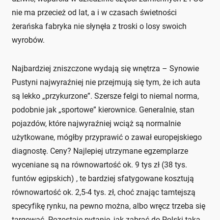
nie ma przecież od lat, a i w czasach świetności
żerańska fabryka nie słynęła z troski o losy swoich
wyrobów.
Najbardziej zniszczone wydają się wnętrza – Synowie
Pustyni najwyraźniej nie przejmują się tym, że ich auta
są lekko „przykurzone”. Szersze felgi to niemal norma,
podobnie jak „sportowe” kierownice. Generalnie, stan
pojazdów, które najwyraźniej wciąż są normalnie
użytkowane, mógłby przyprawić o zawał europejskiego
diagnostę. Ceny? Najlepiej utrzymane egzemplarze
wyceniane są na równowartość ok. 9 tys zł (38 tys.
funtów egipskich) , te bardziej sfatygowane kosztują
równowartość ok. 2,5-4 tys. zł, choć znając tamtejszą
specyfikę rynku, na pewno można, albo wręcz trzeba się
targować. Pozostaje pytanie, jak zabrać do Polski taką