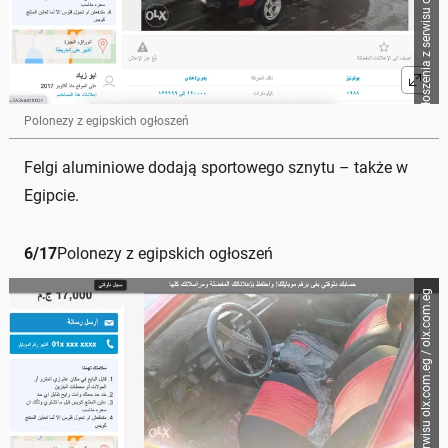
Zrzut ogłoszenia z serwisu olx.com.eg / olx.com.eg
Polonezy z egipskich ogłoszeń
Felgi aluminiowe dodają sportowego sznytu – także w
Egipcie.
6
/
17
Polonezy z egipskich ogłoszeń
Zrzut ogłoszenia z serwisu olx.com.eg / olx.com.eg