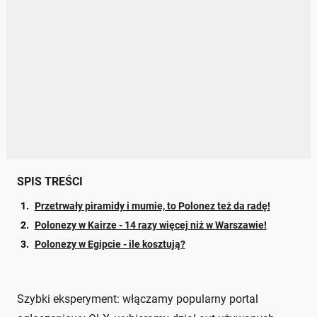
SPIS TREŚCI
Przetrwały piramidy i mumie, to Polonez też da radę!
Polonezy w Kairze - 14 razy więcej niż w Warszawie!
Polonezy w Egipcie - ile kosztują?
Szybki eksperyment: włączamy popularny portal