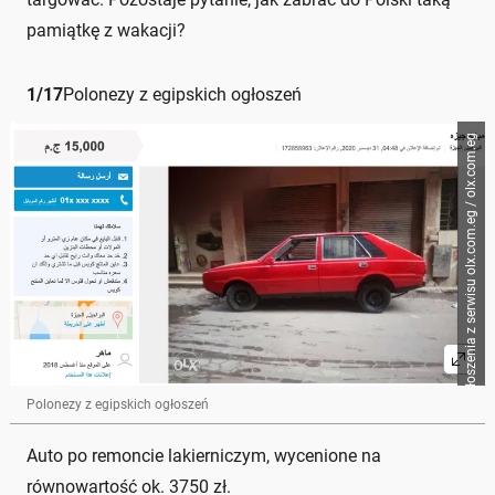
pamiątkę z wakacji?
1
/
17
Polonezy z egipskich ogłoszeń
Zrzut ogłoszenia z serwisu olx.com.eg / olx.com.eg
Polonezy z egipskich ogłoszeń
Auto po remoncie lakierniczym, wycenione na
równowartość ok. 3750 zł.