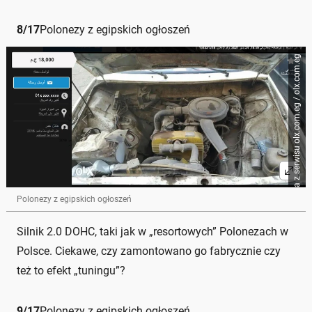
8
/
17
Polonezy z egipskich ogłoszeń
Zrzut ogłoszenia z serwisu olx.com.eg / olx.com.eg
Polonezy z egipskich ogłoszeń
Silnik 2.0 DOHC, taki jak w „resortowych” Polonezach w
Polsce. Ciekawe, czy zamontowano go fabrycznie czy
też to efekt „tuningu”?
9
/
17
Polonezy z egipskich ogłoszeń