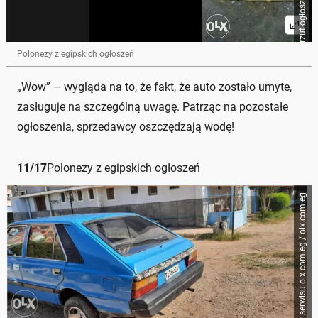
Polonezy z egipskich ogłoszeń
„Wow” – wygląda na to, że fakt, że auto zostało umyte,
zasługuje na szczególną uwagę. Patrząc na pozostałe
ogłoszenia, sprzedawcy oszczędzają wodę!
11
/
17
Polonezy z egipskich ogłoszeń
Zrzut ogłoszenia z serwisu olx.com.eg / olx.com.eg