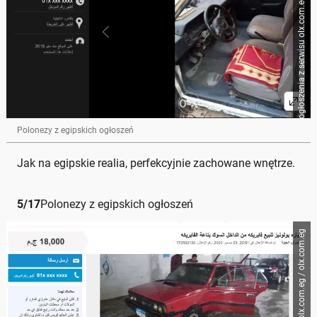
Zrzut ogłoszenia z serwisu olx.com.eg / olx.com.eg
Polonezy z egipskich ogłoszeń
Jak na egipskie realia, perfekcyjnie zachowane wnętrze.
5
/
17
Polonezy z egipskich ogłoszeń