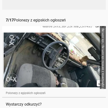
7
/
17
Polonezy z egipskich ogłoszeń
Zrzut ogłoszenia z serwisu olx.com.eg / olx.com.eg
Polonezy z egipskich ogłoszeń
Wystarczy odkurzyć?