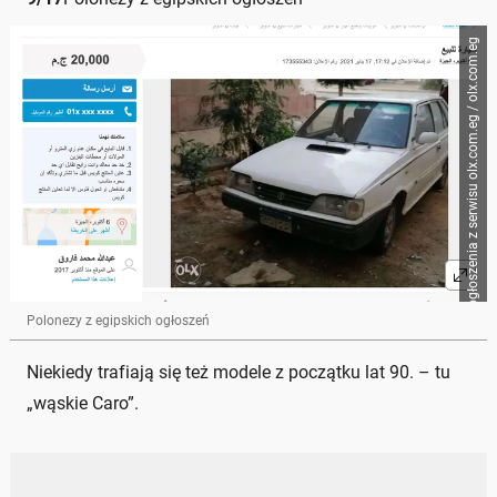
Zrzut ogłoszenia z serwisu olx.com.eg / olx.com.eg
Polonezy z egipskich ogłoszeń
Niekiedy trafiają się też modele z początku lat 90. – tu
„wąskie Caro”.