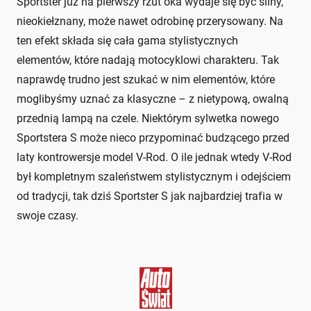
Sportster już na pierwszy rzut oka wydaje się być silny,
nieokiełznany, może nawet odrobinę przerysowany. Na
ten efekt składa się cała gama stylistycznych
elementów, które nadają motocyklowi charakteru. Tak
naprawdę trudno jest szukać w nim elementów, które
moglibyśmy uznać za klasyczne – z nietypową, owalną
przednią lampą na czele. Niektórym sylwetka nowego
Sportstera S może nieco przypominać budzącego przed
laty kontrowersje model V-Rod. O ile jednak wtedy V-Rod
był kompletnym szaleństwem stylistycznym i odejściem
od tradycji, tak dziś Sportster S jak najbardziej trafia w
swoje czasy.