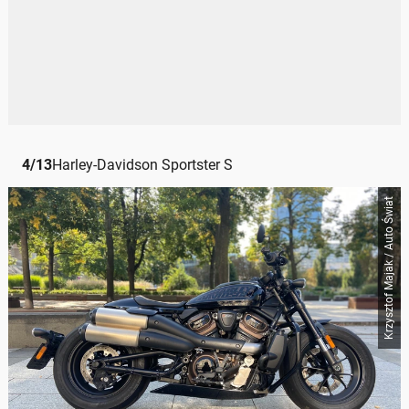
4
/
13
Harley-Davidson Sportster S
Krzysztof Majak / Auto Świat