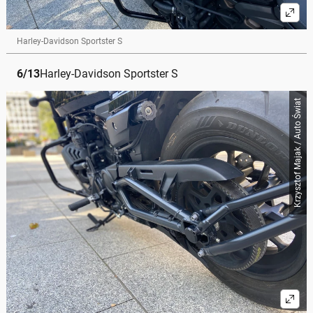
Harley-Davidson Sportster S
6
/
13
Harley-Davidson Sportster S
Krzysztof Majak / Auto Świat