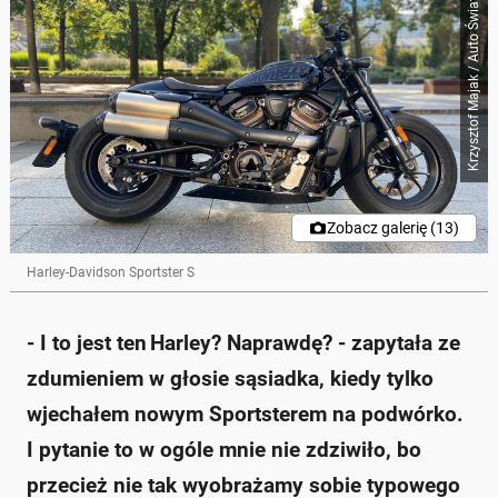
Krzysztof Majak / Auto Świat
Zobacz galerię (13)
Harley-Davidson Sportster S
- I to jest ten Harley? Naprawdę? - zapytała ze
zdumieniem w głosie sąsiadka, kiedy tylko
wjechałem nowym Sportsterem na podwórko.
I pytanie to w ogóle mnie nie zdziwiło, bo
przecież nie tak wyobrażamy sobie typowego