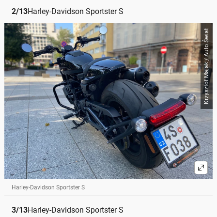
2
/
13
Harley-Davidson Sportster S
Krzysztof Majak / Auto Świat
Harley-Davidson Sportster S
3
/
13
Harley-Davidson Sportster S