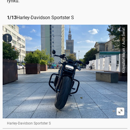
rynku.
1
/
13
Harley-Davidson Sportster S
Krzysztof Majak / Auto Świat
Harley-Davidson Sportster S