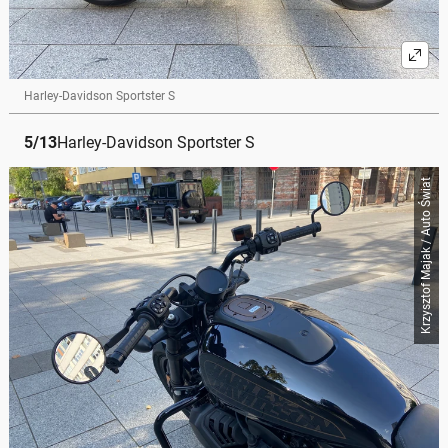
Harley-Davidson Sportster S
5
/
13
Harley-Davidson Sportster S
Krzysztof Majak / Auto Świat