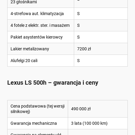
23 głośnikami
4-strefowa aut. klimatyzacja
S
4 fotele z elektr. ster. i masażem
S
Pakiet asystentów kierowcy
S
Lakier metalizowany
7200 zł
Alufelgi 20 cali
S
Lexus LS 500h – gwarancja i ceny
Cena podstawowa (tej wersji
490 000 zł
silnikowej)
Gwarancja mechaniczna
3 lata (100 000 km)