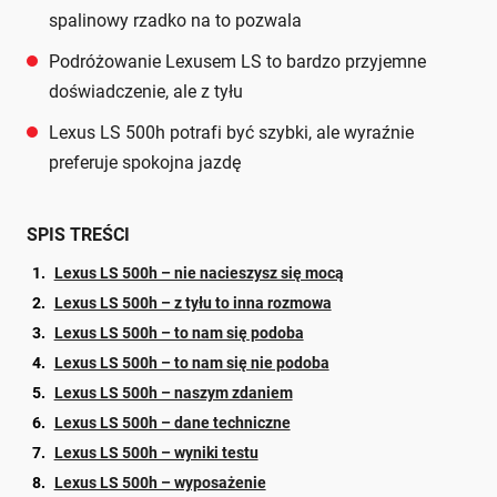
spalinowy rzadko na to pozwala
Podróżowanie Lexusem LS to bardzo przyjemne
doświadczenie, ale z tyłu
Lexus LS 500h potrafi być szybki, ale wyraźnie
preferuje spokojna jazdę
SPIS TREŚCI
Lexus LS 500h – nie nacieszysz się mocą
Lexus LS 500h – z tyłu to inna rozmowa
Lexus LS 500h – to nam się podoba
Lexus LS 500h – to nam się nie podoba
Lexus LS 500h – naszym zdaniem
Lexus LS 500h – dane techniczne
Lexus LS 500h – wyniki testu
Lexus LS 500h – wyposażenie