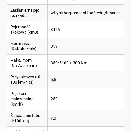
Zasilanie/napęd
wtrysk bezpośredni i pośredni/łańcuch
rozrządu
Pojemność
3456
skokowa (cm3)
Moc maks.
359
(KM/obr./min)
Maks. mom.
350/5100 + 300 Nm
(Nm/obr./min)
Przyspieszenie 0-
5,5
100 km/h (s)
Prędkość
maksymalna
250
(km/h)
Śr. spalanie fabr.
7,0
(l/100 km)