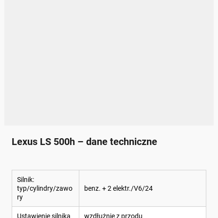
Lexus LS 500h – dane techniczne
Silnik:
typ/cylindry/zawo
benz. + 2 elektr./V6/24
ry
Ustawienie silnika
wzdłużnie z przodu