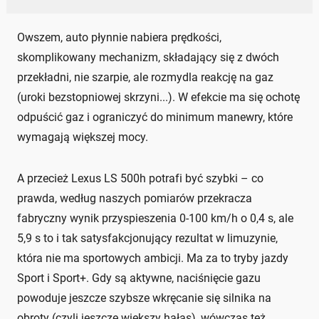
Owszem, auto płynnie nabiera prędkości,
skomplikowany mechanizm, składający się z dwóch
przekładni, nie szarpie, ale rozmydla reakcję na gaz
(uroki bezstopniowej skrzyni...). W efekcie ma się ochotę
odpuścić gaz i ograniczyć do minimum manewry, które
wymagają większej mocy.
A przecież Lexus LS 500h potrafi być szybki – co
prawda, według naszych pomiarów przekracza
fabryczny wynik przyspieszenia 0-100 km/h o 0,4 s, ale
5,9 s to i tak satysfakcjonujący rezultat w limuzynie,
która nie ma sportowych ambicji. Ma za to tryby jazdy
Sport i Sport+. Gdy są aktywne, naciśnięcie gazu
powoduje jeszcze szybsze wkręcanie się silnika na
obroty (czyli jeszcze większy hałas), wówczas też