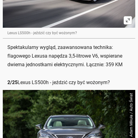
Lexus LS500h - jeździć czy być wożonym?
Spektakularny wygląd, zaawansowana technika:
flagowego Lexusa napędza 3,5-litrowe V6, wspierane
dwiema jednostkami elektrycznymi. Łącznie: 359 KM
2
/
25
Lexus LS500h - jeździć czy być wożonym?
Adam Mikuła / Auto Świat