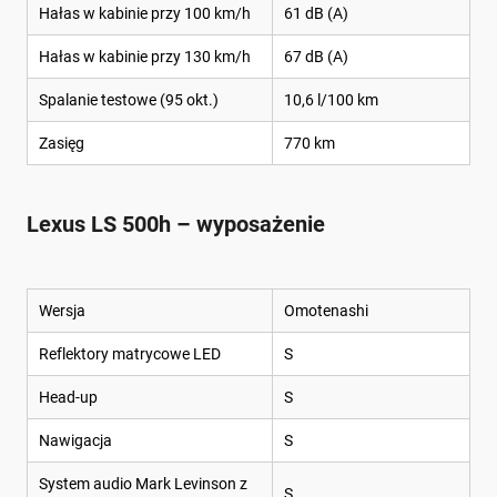
Hałas w kabinie przy 100 km/h
61 dB (A)
Hałas w kabinie przy 130 km/h
67 dB (A)
Spalanie testowe (95 okt.)
10,6 l/100 km
Zasięg
770 km
Lexus LS 500h – wyposażenie
Wersja
Omotenashi
Reflektory matrycowe LED
S
Head-up
S
Nawigacja
S
System audio Mark Levinson z
S