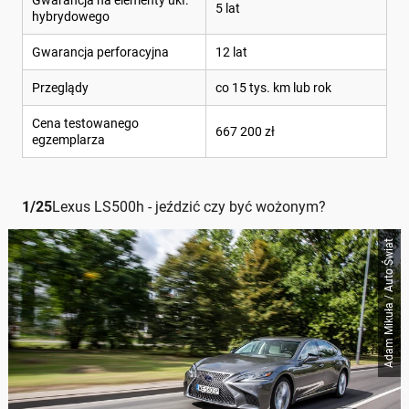
Gwarancja na elementy ukł.
5 lat
hybrydowego
Gwarancja perforacyjna
12 lat
Przeglądy
co 15 tys. km lub rok
Cena testowanego
667 200 zł
egzemplarza
1
/
25
Lexus LS500h - jeździć czy być wożonym?
Adam Mikuła / Auto Świat