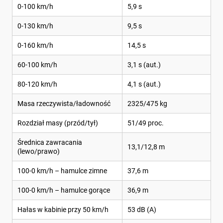
0-100 km/h
5,9 s
0-130 km/h
9,5 s
0-160 km/h
14,5 s
60-100 km/h
3,1 s (aut.)
80-120 km/h
4,1 s (aut.)
Masa rzeczywista/ładowność
2325/475 kg
Rozdział masy (przód/tył)
51/49 proc.
Średnica zawracania
13,1/12,8 m
(lewo/prawo)
100-0 km/h – hamulce zimne
37,6 m
100-0 km/h – hamulce gorące
36,9 m
Hałas w kabinie przy 50 km/h
53 dB (A)