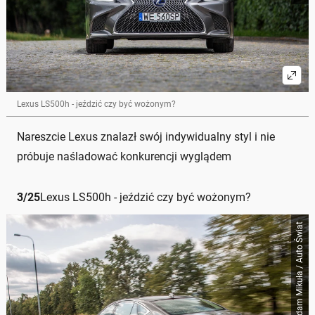
Lexus LS500h - jeździć czy być wożonym?
Nareszcie Lexus znalazł swój indywidualny styl i nie
próbuje naśladować konkurencji wyglądem
3
/
25
Lexus LS500h - jeździć czy być wożonym?
Adam Mikuła / Auto Świat