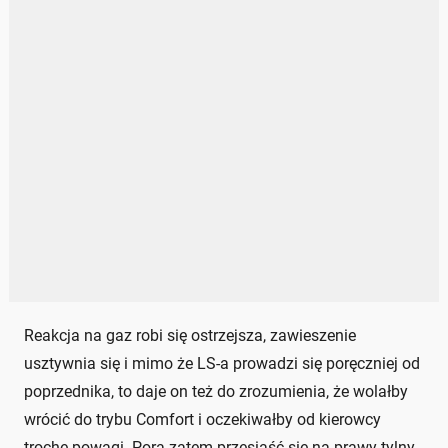
Reakcja na gaz robi się ostrzejsza, zawieszenie
usztywnia się i mimo że LS-a prowadzi się poręczniej od
poprzednika, to daje on też do zrozumienia, że wolałby
wrócić do trybu Comfort i oczekiwałby od kierowcy
trochę powagi. Pora zatem przesiąść się na prawy tylny