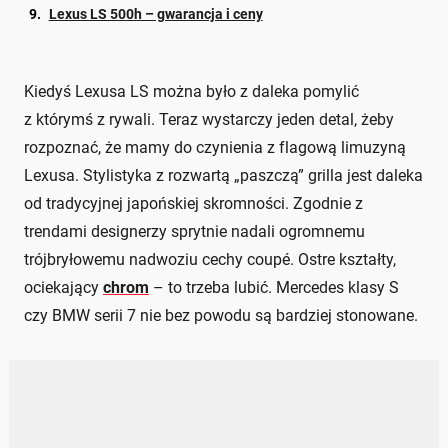
Lexus LS 500h – gwarancja i ceny
Kiedyś Lexusa LS można było z daleka pomylić
z którymś z rywali. Teraz wystarczy jeden detal, żeby
rozpoznać, że mamy do czynienia z flagową limuzyną
Lexusa. Stylistyka z rozwartą „paszczą” grilla jest daleka
od tradycyjnej japońskiej skromności. Zgodnie z
trendami designerzy sprytnie nadali ogromnemu
trójbryłowemu nadwoziu cechy coupé. Ostre kształty,
ociekający
chrom
– to trzeba lubić. Mercedes klasy S
czy BMW serii 7 nie bez powodu są bardziej stonowane.