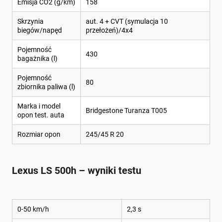
Emisja CO2 (g/km)
158
Skrzynia
aut. 4 + CVT (symulacja 10
biegów/napęd
przełożeń)/4x4
Pojemność
430
bagażnika (l)
Pojemność
80
zbiornika paliwa (l)
Marka i model
Bridgestone Turanza T005
opon test. auta
Rozmiar opon
245/45 R 20
Lexus LS 500h – wyniki testu
0-50 km/h
2,3 s