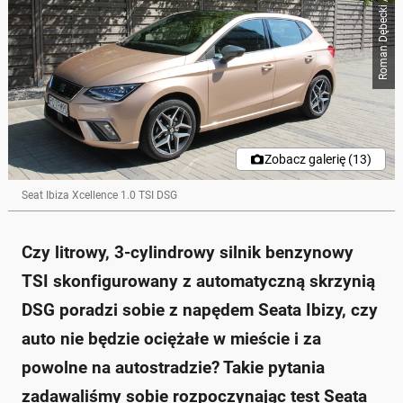
Roman Dębecki / Onet
Zobacz galerię (13)
Seat Ibiza Xcellence 1.0 TSI DSG
Czy litrowy, 3-cylindrowy silnik benzynowy
TSI skonfigurowany z automatyczną skrzynią
DSG poradzi sobie z napędem Seata Ibizy, czy
auto nie będzie ociężałe w mieście i za
powolne na autostradzie? Takie pytania
zadawaliśmy sobie rozpoczynając test Seata