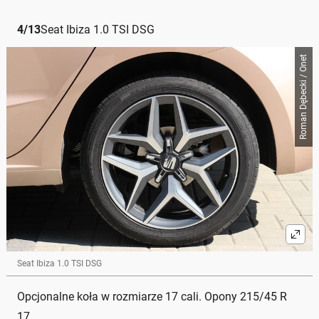
4
/
13
Seat Ibiza 1.0 TSI DSG
Roman Dębecki / Onet
Seat Ibiza 1.0 TSI DSG
Opcjonalne koła w rozmiarze 17 cali. Opony 215/45 R
17