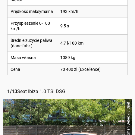
Prędkość maksymalna
193 km/h
Przyspieszenie 0-100
9,5 s
km/h
Średnie zużycie paliwa
4,7 l/100 km
(dane fabr.)
Masa własna
1089 kg
Cena
70 400 zł (Excellence)
1
/
13
Seat Ibiza 1.0 TSI DSG
Roman Dębecki / Onet