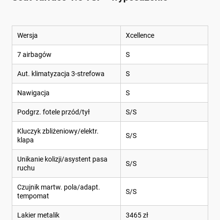
Wersja
Xcellence
7 airbagów
S
Aut. klimatyzacja 3-strefowa
S
Nawigacja
S
Podgrz. fotele przód/tył
S/S
Kluczyk zbliżeniowy/elektr.
S/S
klapa
Unikanie kolizji/asystent pasa
S/S
ruchu
Czujnik martw. pola/adapt.
S/S
tempomat
Lakier metalik
3465 zł