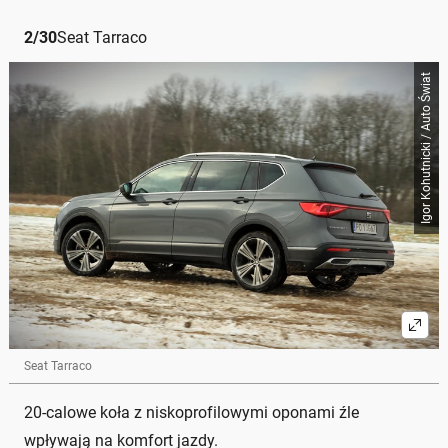
2
/
30
Seat Tarraco
Igor Kohutnicki / Auto Świat
Seat Tarraco
20-calowe koła z niskoprofilowymi oponami źle
wpływają na komfort jazdy.