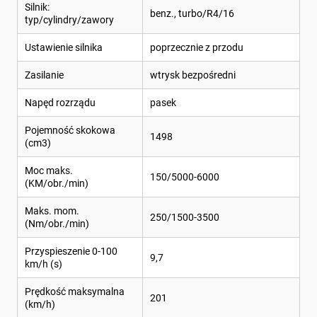
Silnik:
benz., turbo/R4/16
typ/cylindry/zawory
Ustawienie silnika
poprzecznie z przodu
Zasilanie
wtrysk bezpośredni
Napęd rozrządu
pasek
Pojemność skokowa
1498
(cm3)
Moc maks.
150/5000-6000
(KM/obr./min)
Maks. mom.
250/1500-3500
(Nm/obr./min)
Przyspieszenie 0-100
9,7
km/h (s)
Prędkość maksymalna
201
(km/h)