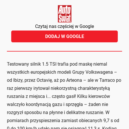
Czytaj nas częściej w Google
DODAJ W GOOGLE
Testowany silnik 1.5 TSI trafia pod maskę niemal
wszystkich europejskich modeli Grupy Volkswagena –
od Ibizy, przez Octavię, aż po Arteona – ale w Tarraco po
raz pierwszy irytował niekorzystną charakterystyką
ruszania z miejsca i... często gasł! Kilku kierowców
walczyło koordynacją gazu i sprzęgła – żaden nie
rozgryzł sposobu na płynne i delikatne ruszanie. W
pomiarach przyspieszenia zamiast obiecanych 9,7 s od
0 do 100 km/h udało nam się osiągnąć 11,3 s. Kodiaq