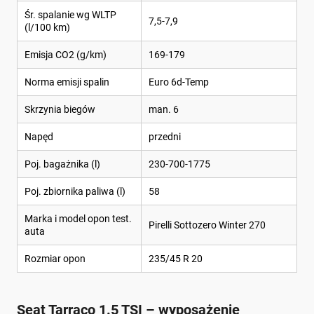
Śr. spalanie wg WLTP
7,5-7,9
(l/100 km)
Emisja CO2 (g/km)
169-179
Norma emisji spalin
Euro 6d-Temp
Skrzynia biegów
man. 6
Napęd
przedni
Poj. bagażnika (l)
230-700-1775
Poj. zbiornika paliwa (l)
58
Marka i model opon test.
Pirelli Sottozero Winter 270
auta
Rozmiar opon
235/45 R 20
Seat Tarraco 1.5 TSI – wyposażenie