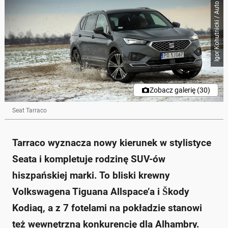
Igor Kohutnicki / Auto Świat
Zobacz galerię (30)
Seat Tarraco
Tarraco wyznacza nowy kierunek w stylistyce
Seata i kompletuje rodzinę SUV-ów
hiszpańskiej marki. To bliski krewny
Volkswagena Tiguana Allspace’a i Škody
Kodiaq, a z 7 fotelami na pokładzie stanowi
też wewnętrzną konkurencję dla Alhambry.