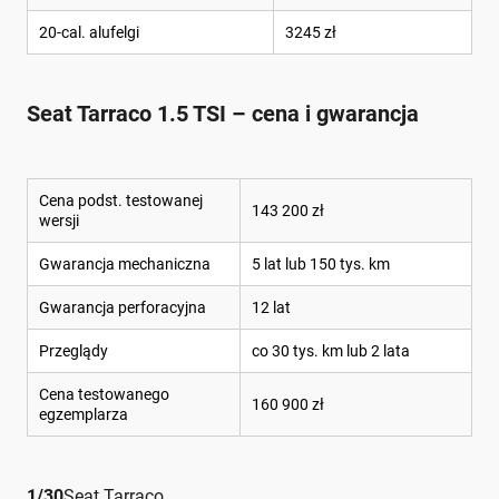
20-cal. alufelgi
3245 zł
Seat Tarraco 1.5 TSI – cena i gwarancja
Cena podst. testowanej
143 200 zł
wersji
Gwarancja mechaniczna
5 lat lub 150 tys. km
Gwarancja perforacyjna
12 lat
Przeglądy
co 30 tys. km lub 2 lata
Cena testowanego
160 900 zł
egzemplarza
1
/
30
Seat Tarraco