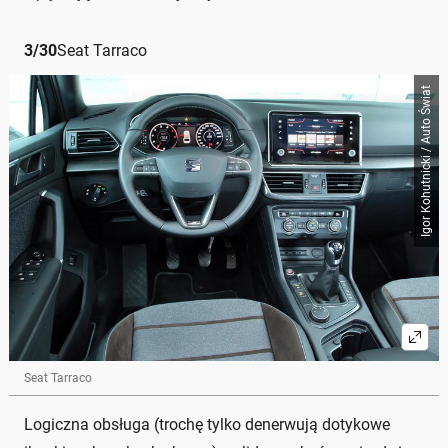
3
/
30
Seat Tarraco
Igor Kohutnicki / Auto Świat
Seat Tarraco
Logiczna obsługa (trochę tylko denerwują dotykowe