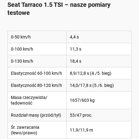
Seat Tarraco 1.5 TSI – nasze pomiary
testowe
0-50 km/h
4,4 s
0-100 km/h
11,3 s
0-130 km/h
18,4 s
Elastyczność 60-100 km/h
8,9/12,8 s (4./5. bieg)
Elastyczność 80-120 km/h
14,0/17,8 s (5./6. bieg)
Masa rzeczywista/
1657/603 kg
ładowność
Rozdział masy (przód/tył)
53/47 proc.
Śr. zawracania
11,9/11,9 m
(lewo/prawo)