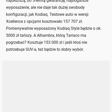
najdłuższą, bo 5-letnią gwarancję, najbogatsze
wyposażenie, ale nie daje tak dużej swobody
konfiguracji, jak Kodiaq. Testowe auto w wersji
Xcellence z opcjami kosztowało 157 707 zł.
Porównywalnie wyposażony Kodiaq Style będzie o ok.
5000 zł tańszy. A Alhambra, którą Tarraco ma
pogrzebać? Kosztuje 153 000 zł i jeśli ktoś nie
potrzebuje SUV-a, też będzie to dobry wybór.