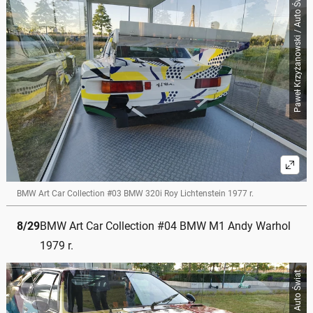
Paweł Krzyżanowski / Auto Świat
BMW Art Car Collection #03 BMW 320i Roy Lichtenstein 1977 r.
8
/
29
BMW Art Car Collection #04 BMW M1 Andy Warhol
1979 r.