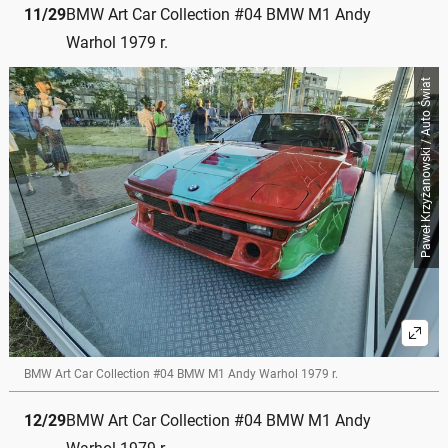
11
/
29
BMW Art Car Collection #04 BMW M1 Andy
Warhol 1979 r.
Paweł Krzyżanowski / Auto Świat
BMW Art Car Collection #04 BMW M1 Andy Warhol 1979 r.
12
/
29
BMW Art Car Collection #04 BMW M1 Andy