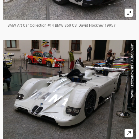
BMW Art Car Collection #14 BMW 850 CSi David Hockney 1995 r
Paweł Krzyżanowski / Auto Świat