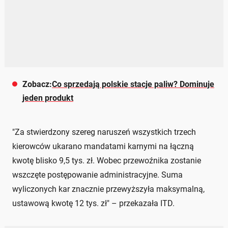
Zobacz:
Co sprzedają polskie stacje paliw? Dominuje
jeden produkt
"Za stwierdzony szereg naruszeń wszystkich trzech
kierowców ukarano mandatami karnymi na łączną
kwotę blisko 9,5 tys. zł. Wobec przewoźnika zostanie
wszczęte postępowanie administracyjne. Suma
wyliczonych kar znacznie przewyższyła maksymalną,
ustawową kwotę 12 tys. zł" – przekazała ITD.