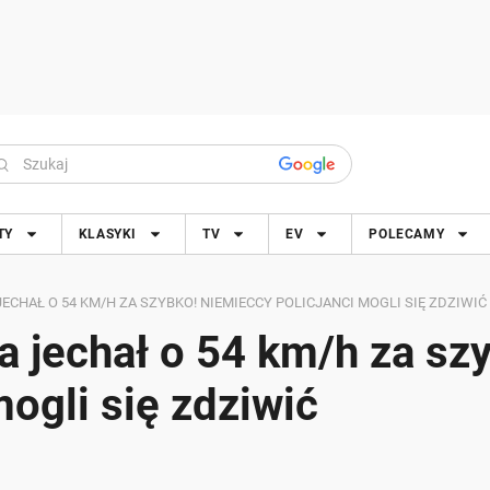
TY
KLASYKI
TV
EV
POLECAMY
ECHAŁ O 54 KM/H ZA SZYBKO! NIEMIECCY POLICJANCI MOGLI SIĘ ZDZIWIĆ
a jechał o 54 km/h za sz
ogli się zdziwić