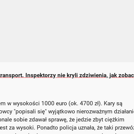
ransport. Inspektorzy nie kryli zdziwienia, jak zobac
em w wysokości 1000 euro (ok. 4700 zł). Kary są
erowcy "popisali się" wyjątkowo nierozważnym działan
le sobie zdawał sprawę, że jedzie zbyt ciężkim
est za wysoki. Ponadto policja uznała, że taki przewó