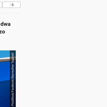
0
a dwa
dzo
Shutterstock/Animaflora PicsStock/Facebook/Bayreuther Tagblatt