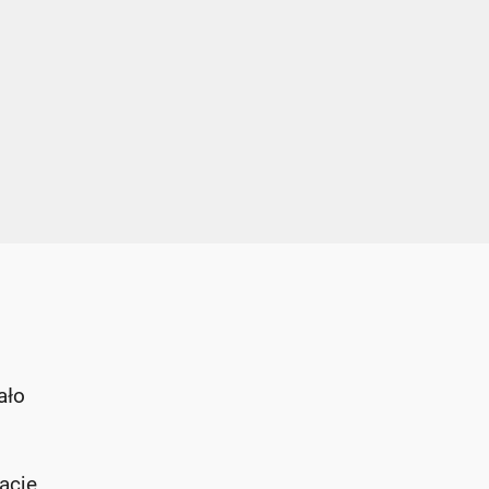
ało
acje