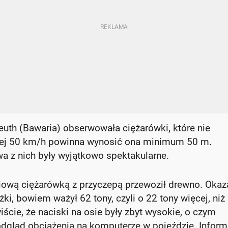
euth (Bawaria) obserwowała ciężarówki, które nie
yżej 50 km/h powinna wynosić ona minimum 50 m.
a z nich były wyjątkowo spektakularne.
osiową ciężarówką z przyczepą przewoził drewno. Okaz
żki, bowiem ważył 62 tony, czyli o 22 tony więcej, niż
ście, że naciski na osie były zbyt wysokie, o czym
podgląd obciążenia na komputerze w pojeździe. Inform