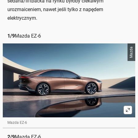
sedana/liftbacka na rynku byłoby ciekawym
urozmaiceniem, nawet jeśli tylko z napędem
elektrycznym.
1
/
9
Mazda EZ-6
Mazda
Mazda EZ-6
2
/
9
Mazda EZ-6