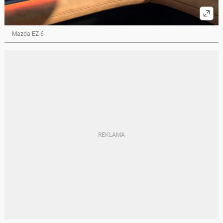
Mazda EZ-6