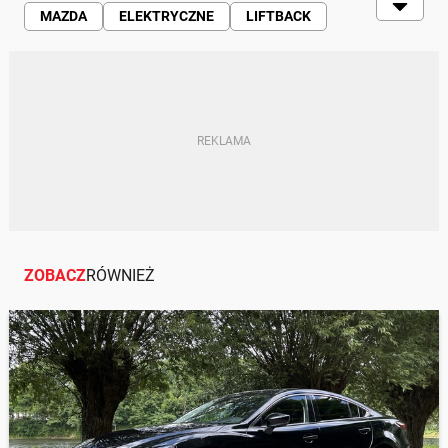
MAZDA
ELEKTRYCZNE
LIFTBACK
KLASA ŚREDNIA
CHINY
MAZDA 6
EUROPA
ZOBACZ
RÓWNIEŻ