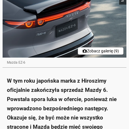
Mazda zakończyła sprzedaż modelu 6, ale
wprowadza nowy model EZ-6, który jest dostępny w
przedsprzedaży w Chinach.
EZ-6 to elektryczny liftback o długości prawie 5 m, z
mocą 258 KM i zasięgiem do 600 km.
Wnętrze pojazdu charakteryzuje się eleganckim
wykończeniem oraz dużym ekranem dotykowym
(14,6 cala).
Ceny w Chinach wynoszą od 160 do 200 tys. juanów
Zobacz galerię (9)
(około 88-110 tys. zł), ale nie wiadomo, czy model
trafi do Europy.
Mazda EZ-6
Mazda rozważa wprowadzenie EZ-6 na inne rynki, ale
decyzje jeszcze nie zapadły.
Zapytaj o więcej Onet Czat z AI
W tym roku japońska marka z Hiroszimy
oficjalnie zakończyła sprzedaż Mazdy 6.
Powstała spora luka w ofercie, ponieważ nie
wprowadzono bezpośredniego następcy.
Okazuje się, że być może nie wszystko
stracone i Mazda będzie mieć swojego