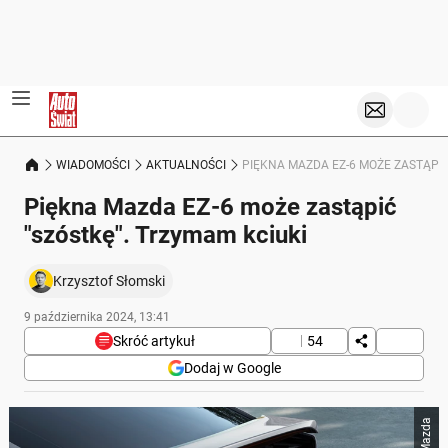
WIADOMOŚCI
AKTUALNOŚCI
PIĘKNA MAZDA EZ-6 MOŻE ZASTĄPIĆ
Piękna Mazda EZ-6 może zastąpić
"szóstkę". Trzymam kciuki
Krzysztof Słomski
9 października 2024, 13:41
Skróć artykuł
54
Dodaj w Google
Poniżej streszczenie artykułu:
Mazda
Skrót przygotowany przez Onet Czat z AI, może zawierać błędy.