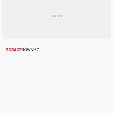
SUPERSAMOCHODY
CIEKAWOSTKI
INSTAGRAM — APLIKACJA
ZOBACZ
RÓWNIEŻ