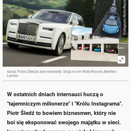
Instagram/Rolls-Royce
Garaż Piotra Śledzia jest niezwykły. Stoją w nim Rolls-Royce'y, Bentley i
Lambo
W ostatnich dniach internauci huczą o
"tajemniczym milionerze" i "Królu Instagrama".
Piotr Śledź to bowiem biznesmen, który nie
boi się eksponować swojego majątku w sieci.