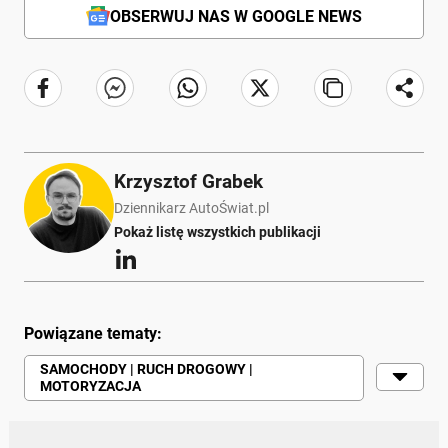
OBSERWUJ NAS W GOOGLE NEWS
Krzysztof Grabek
Dziennikarz AutoŚwiat.pl
Pokaż listę wszystkich publikacji
Powiązane tematy:
SAMOCHODY | RUCH DROGOWY |
MOTORYZACJA
LUKSUS
ROLLS-ROYCE
BENTLEY
LAMBORGHINI
LIMUZYNA